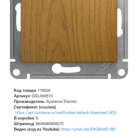
Код товара
176520
Артикул
GSL000513
Производитель
Systeme Electric
Сертификат (ссылка)
https://api.systeme.ru/certificates/default/download/1823
В коробке
5
Штрихкод
3606480659270
Видео (код из Youtube)
https://youtu.be/BXQBe5P-IfM