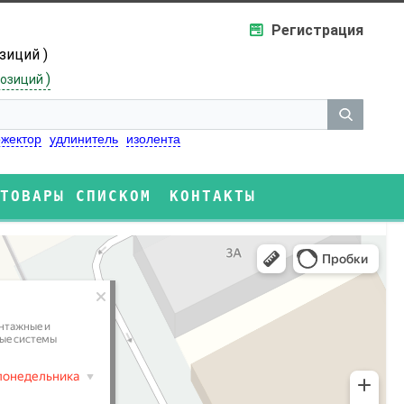
Регистрация
озиций )
)
озиций
жектор
удлинитель
изолента
ТОВАРЫ СПИСКОМ
КОНТАКТЫ