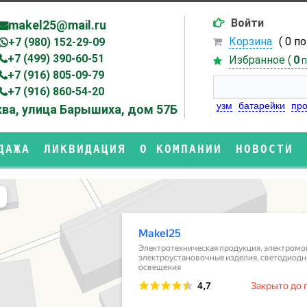
Войти
makel25@mail.ru
Корзина
( 0 п
+7 (980) 152-29-09
+7 (499) 390-60-51
Избранное (
0
п
+7 (916) 805-09-79
+7 (916) 860-54-20
узм
батарейки
про
ва, улица Барышиха, дом 57Б
ДАЖА
ЛИКВИДАЦИЯ
О КОМПАНИИ
НОВОСТИ