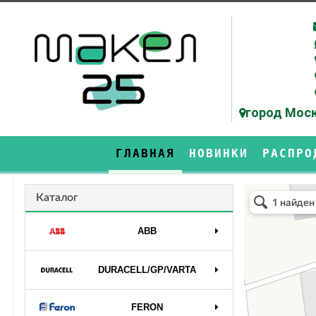
город Моск
ГЛАВНАЯ
НОВИНКИ
РАСПРО
Makel25
Каталог
ABB
DURAСELL/GP/VARTA
FERON