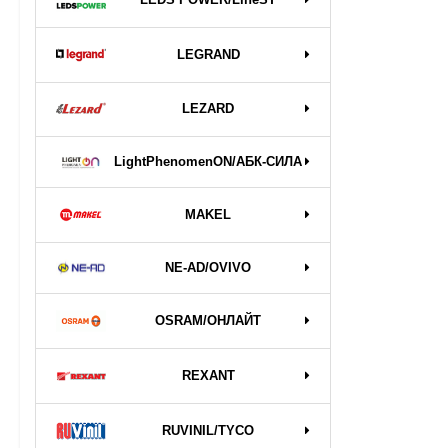
LEGRAND
LEZARD
LightPhenomenON/АБК-СИЛА
MAKEL
NE-AD/OVIVO
OSRAM/ОНЛАЙТ
REXANT
RUVINIL/TYCO