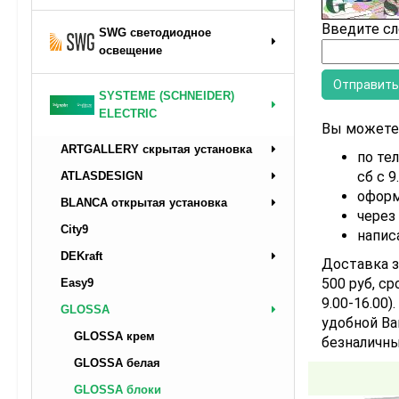
Введите сл
SWG светодиодное
освещение
SYSTEME (SCHNEIDER)
ELECTRIC
Вы можете 
ARTGALLERY скрытая установка
по тел
сб с 9
ATLASDESIGN
оформ
BLANCA открытая установка
через
City9
напис
DEKraft
Доставка з
500 руб, ср
Easy9
9.00-16.00
GLOSSA
удобной Ва
GLOSSA крем
безналичны
GLOSSA белая
GLOSSA блоки