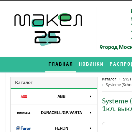
город Моск
ГЛАВНАЯ
НОВИНКИ
РАСПРО
Каталог
SYST
Каталог
Systeme (Schn
ABB
Systeme 
1кл. вык
DURAСELL/GP/VARTA
FERON