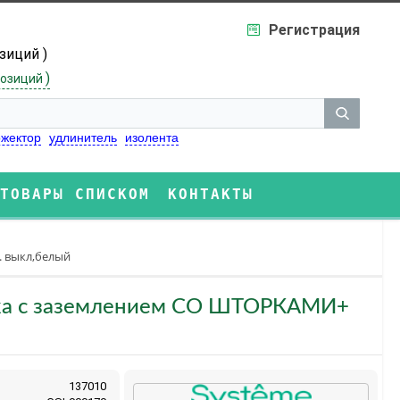
Регистрация
озиций )
)
озиций
жектор
удлинитель
изолента
ТОВАРЫ СПИСКОМ
КОНТАКТЫ
. выкл,белый
зетка с заземлением СО ШТОРКАМИ+
137010