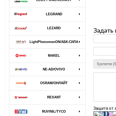
LEGRAND
LEZARD
Задать 
LightPhenomenON/АБК-СИЛА
MAKEL
NE-AD/OVIVO
OSRAM/ОНЛАЙТ
REXANT
Защита от
RUVINIL/TYCO