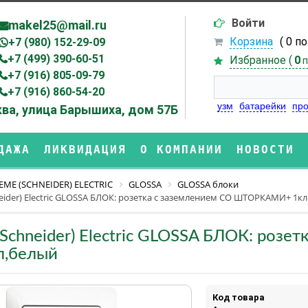
Войти
makel25@mail.ru
Корзина
( 0 п
+7 (980) 152-29-09
+7 (499) 390-60-51
Избранное (
0
п
+7 (916) 805-09-79
+7 (916) 860-54-20
узм
батарейки
про
ва, улица Барышиха, дом 57Б
ДАЖА
ЛИКВИДАЦИЯ
О КОМПАНИИ
НОВОСТИ
EME (SCHNEIDER) ELECTRIC
GLOSSA
GLOSSA блоки
eider) Electric GLOSSA БЛОК: розетка с заземлением СО ШТОРКАМИ+ 1кл
(Schneider) Electric GLOSSA БЛОК: ро
л,белый
Код товара