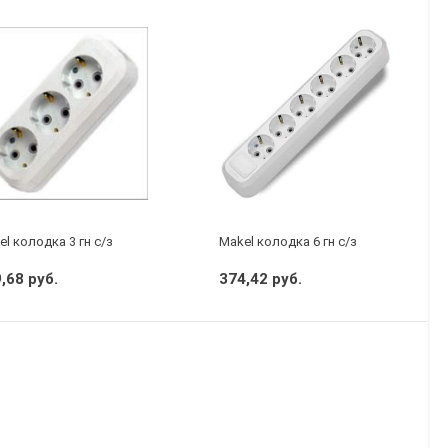
P44
l колодка 3 гн с/з
Makel колодка 6 гн с/з
,68 руб.
374,42 руб.