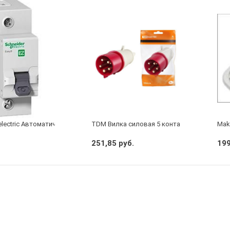
electric Автоматический выключатель 1/40А
TDM Вилка силовая 5 контактов 16А 380В I
Make
251,85 руб.
199