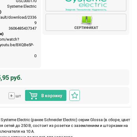
GSL000170
Systeme Electric
)
default/download/2336
9
3606485437347
e)
com/watch?
/youtu.be/BXQBe5P-
0
,95 руб.
+
В корзину
шт
steme Electric (ранее Schneider Electric) серии Glossa (в сборе, цвет
я сетей до 250 В, состоит из розетки с заземлением и шторками на
ключателя на 10 А.