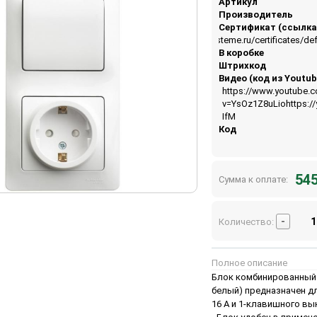
Артикул
Производитель
Сертификат (ссылка
https://api.systeme.ru/certificates/
В коробке
Штрихкод
Видео (код из Youtub
https://www.youtube.
v=YsOz1Z8uLiohttps:/
IfM
Код
545
Сумма к оплате:
-
Количество:
Полное описание
Блок комбинированный Sy
белый) предназначен дл
16 А и 1-клавишного вы