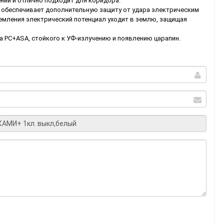
ении и отлично подходит для коридора.
 обеспечивает дополнительную защиту от удара электрическим
земления электрический потенциал уходит в землю, защищая
а PС+ASA, стойкого к УФ-излучению и появлению царапин.