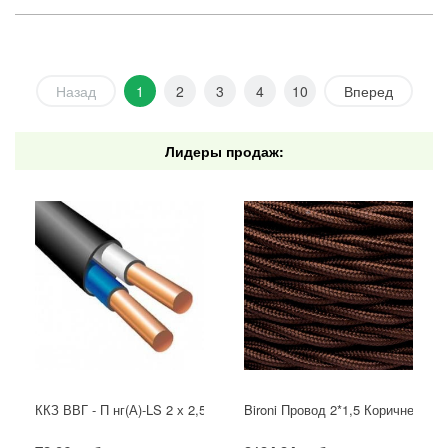
Назад
1
2
3
4
10
Вперед
Лидеры продаж:
ККЗ ВВГ - П нг(А)-LS 2 х 2,5 ГОСТ
Bironi Провод 2*1,5 Коричневый (