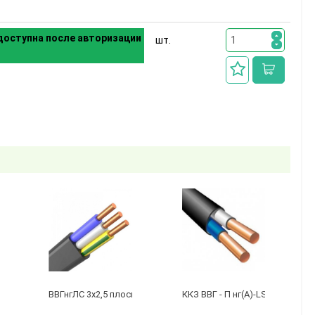
оступна после авторизации
шт.
бухту 50м)
 3 х 2,5 ГОСТ
ВВГнгЛС 3x2,5 плоский черный
ККЗ ВВГ - П нг(А)-LS 2 х 1,5 ГО