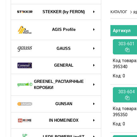
КАТАЛОГ
STEKKER (by FERON)
R
AGIS Profile
Артикул
303-601
GAUSS
Код товара
GENERAL
395340
Код:
0
GREENEL_РАСПАЯЧНЫЕ
КОРОБКИ
303-604
GUNSAN
Код товара
395350
IN HOME/NEOX
Код:
0
LEDS POWER/LineST