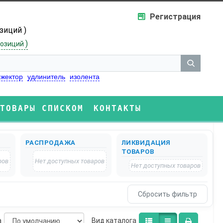
Регистрация
озиций )
)
озиций
жектор
удлинитель
изолента
ТОВАРЫ СПИСКОМ
КОНТАКТЫ
РАСПРОДАЖА
ЛИКВИДАЦИЯ
ТОВАРОВ
ров
Нет доступных товаров
Нет доступных товаров
а
Bид каталога