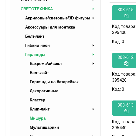
СВЕТОТЕХНИКА
303-615
Акриловые/световые/3D фигуры
Код товара
Аксессуары для монтажа
395400
Белт-лайт
Код:
0
Гибкий неон
Гирлянды
303-612
Бахрома/айсикл
Белт-лайт
Код товара
395420
Гирлянды на батарейках
Код:
0
Декоративные
Кластер
303-613
Клип-лайт
Мишура
Код товара
Мультишарики
395440