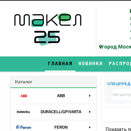
город Моск
ГЛАВНАЯ
НОВИНКИ
РАСПРО
Каталог
СПЕЦПРЕД
Нет досту
ABB
DURAСELL/GP/VARTA
FERON
Показать 