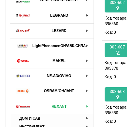
303-602
LEGRAND
Код товара
395360
LEZARD
Код:
0
LightPhenomenON/АБК-СИЛА
303-607
MAKEL
Код товара
395370
NE-AD/OVIVO
Код:
0
OSRAM/ОНЛАЙТ
303-603
REXANT
Код товара
395380
ДОМ И САД
Код:
0
ИНСТРУМЕНТ