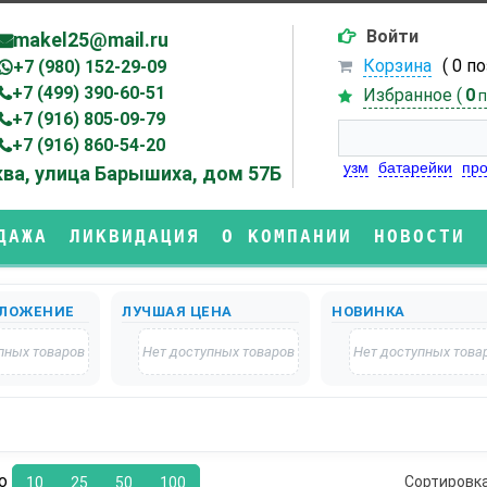
Войти
makel25@mail.ru
Корзина
( 0 п
+7 (980) 152-29-09
+7 (499) 390-60-51
Избранное (
0
п
+7 (916) 805-09-79
+7 (916) 860-54-20
узм
батарейки
про
ва, улица Барышиха, дом 57Б
ДАЖА
ЛИКВИДАЦИЯ
О КОМПАНИИ
НОВОСТИ
ЛОЖЕНИЕ
ЛУЧШАЯ ЦЕНА
НОВИНКА
пных товаров
Нет доступных товаров
Нет доступных това
по
Сортировк
10
25
50
100