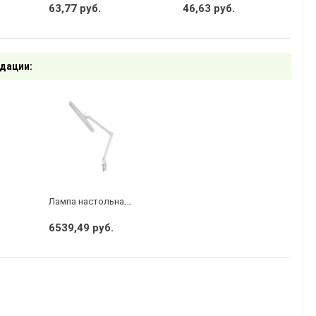
63,77 руб.
46,63 руб.
дации:
Л
ампа настольная бестеневая, струбцина, ECO light, 84 SMD LED, сенсорный диммер, белая REXANT
6539,49 руб.