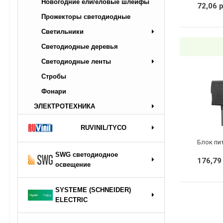
Новогодние ели/еловые шлейфы
72,06 
Прожекторы светодиодные
Светильники
Светодиодные деревья
Светодиодные ленты
Стробы
Фонари
ЭЛЕКТРОТЕХНИКА
RUVINIL/TYCO
SWG светодиодное
176,79
освещение
SYSTEME (SCHNEIDER)
ELECTRIC