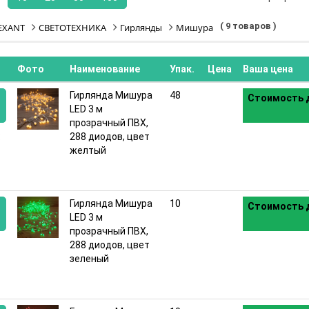
( 9 товаров )
EXANT
СВЕТОТЕХНИКА
Гирлянды
Мишура
Фото
Наименование
Упак.
Цена
Ваша цена
Гирлянда Мишура
48
Стоимость д
LED 3 м
прозрачный ПВХ,
:
288 диодов, цвет
желтый
Гирлянда Мишура
10
Стоимость д
LED 3 м
прозрачный ПВХ,
:
288 диодов, цвет
зеленый