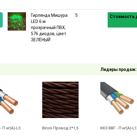
Гирлянда Мишура
5
Стоимость д
LED 6 м
прозрачный ПВХ,
:
576 диодов, цвет
ЗЕЛЁНЫЙ
Лидеры продаж:
- П нг(А)-LS 2 х 2,5 ГОСТ
Bironi Провод 2*1,5 Коричневый (глянец) (цена за 
ККЗ ВВГ - П нг(А)-LS