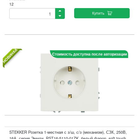
12
Купить
НОВИНКА
Стоимость доступна после авторизации
STEKKER Розетка 1-местная с з/ш, с/з (механизм), СЗК, 250В,
16А, серия Эмили, RST16-5110-01ZK, белый фарор, soft touch