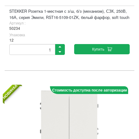
STEKKER Розетка 1-местная с з/ш, б/з (механизм), СЗК, 250В,
16А, серия Эмили, RST16-5109-01ZK, белый фарфор, soft touch
Артикул :
50234
Упаковка
12
Купить
НОВИНКА
Стоимость доступна после авторизации