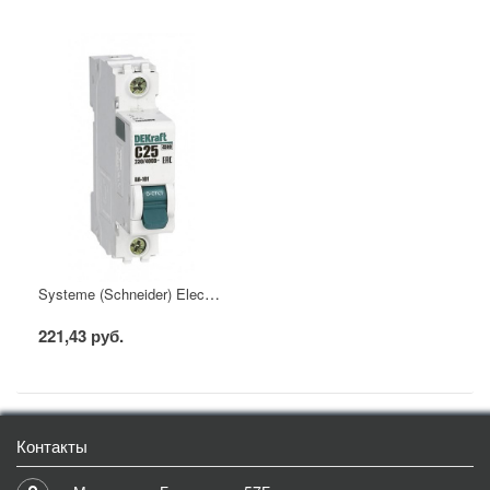
Systeme (Schneider) Electric Автоматический выключатель DEKraft 1Р 25А х-ка C ВА-101 4,5кА
221,43 руб.
Контакты