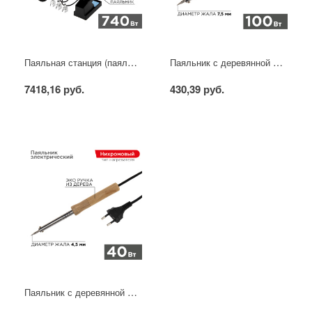
Паяльная станция (паяльник + фен), модель R852AD+, 100-500°C, LED дисплей REXANT
Паяльник с деревянной ручкой, серия WOOD, 100Вт, 230В, блистер PROconnect
7418,16 руб.
430,39 руб.
Паяльник с деревянной ручкой, серия WOOD, 40Вт, 230В, блистер PROconnect