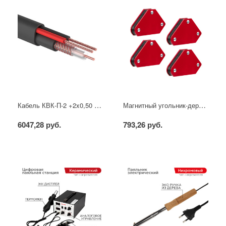
Кабель КВК-П-2 +2x0,50 мм² (Cu/CCA) (96) черный, 200 м, PROconnect
Магнитный угольник-держатель для сварки набор 4 шт. на 4 кг REXANT
6047,28 руб.
793,26 руб.