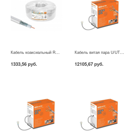
Кабель коаксиальный RG 6 CCS (100м) для внутр. прокладки белый народный
Кабель витая пара U/UTP Cat 5e 4х2х24AWG (305м) solid, ПВХ, серый TDM
1333,56 руб.
12105,67 руб.