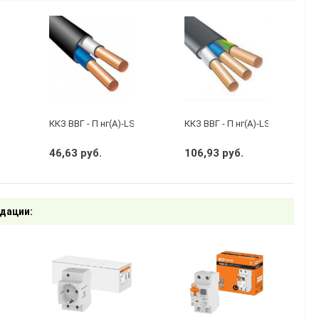
бухту 50м)
кий черный
ККЗ ВВГ - П нг(А)-LS 2 х 1,5 ГОСТ
ККЗ ВВГ - П нг(А)-LS 3 х 2,5 ГО
46,63 руб.
106,93 руб.
дации: