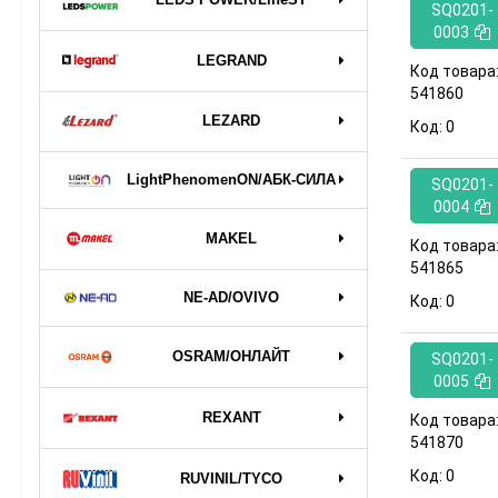
SQ0201-
0003
LEGRAND
Код товара
541860
LEZARD
Код:
0
LightPhenomenON/АБК-СИЛА
SQ0201-
0004
MAKEL
Код товара
541865
NE-AD/OVIVO
Код:
0
OSRAM/ОНЛАЙТ
SQ0201-
0005
REXANT
Код товара
541870
Код:
0
RUVINIL/TYCO