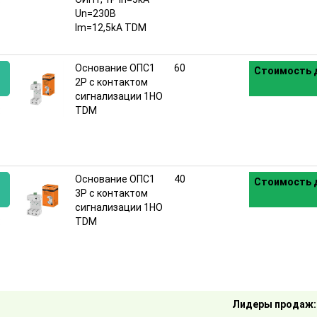
Un=230B
Im=12,5kA TDM
Основание ОПС1
60
Стоимость д
2Р с контактом
сигнализации 1НО
:
TDM
Основание ОПС1
40
Стоимость д
3Р с контактом
сигнализации 1НО
:
TDM
Лидеры продаж: