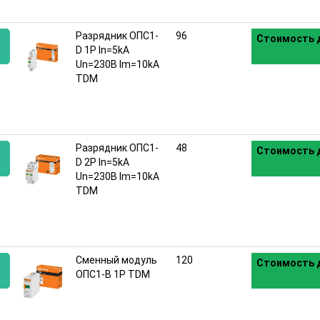
Разрядник ОПС1-
96
Стоимость д
D 1Р In=5kA
Un=230B Im=10kA
:
TDM
Разрядник ОПС1-
48
Стоимость д
D 2Р In=5kA
Un=230B Im=10kA
:
TDM
Сменный модуль
120
Стоимость д
ОПС1-B 1P TDM
: