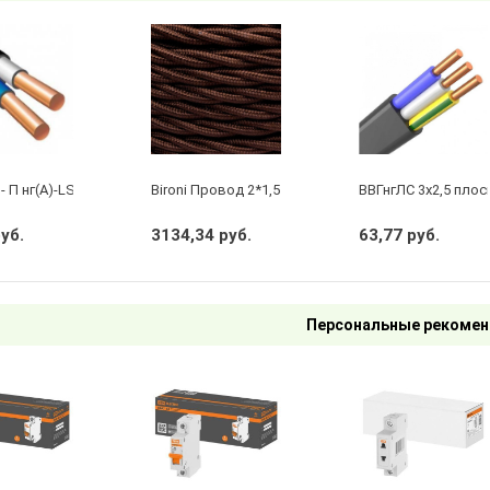
- П нг(А)-LS 2 х 2,5 ГОСТ
Bironi Провод 2*1,5 Коричневый (глянец) (цена за 
ВВГнгЛС 3x2,5 плос
руб.
3134,34 руб.
63,77 руб.
Персональные рекомен