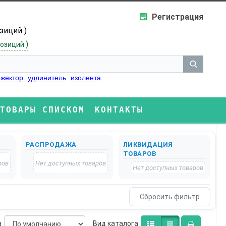
Регистрация
озиций )
)
озиций
жектор
удлинитель
изолента
ТОВАРЫ СПИСКОМ
КОНТАКТЫ
РАСПРОДАЖА
ЛИКВИДАЦИЯ
ТОВАРОВ
ров
Нет доступных товаров
Нет доступных товаров
а
Bид каталога