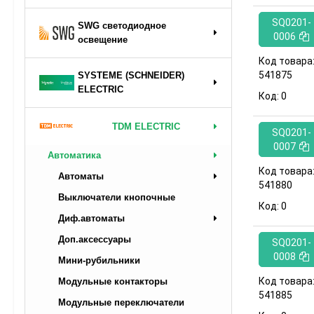
SQ0201-
SWG светодиодное
0006
освещение
Код товара
541875
SYSTEME (SCHNEIDER)
ELECTRIC
Код:
0
TDM ELECTRIC
SQ0201-
0007
Автоматика
Код товара
Автоматы
541880
Выключатели кнопочные
Код:
0
Диф.автоматы
Доп.аксессуары
SQ0201-
0008
Мини-рубильники
Код товара
Модульные контакторы
541885
Модульные переключатели