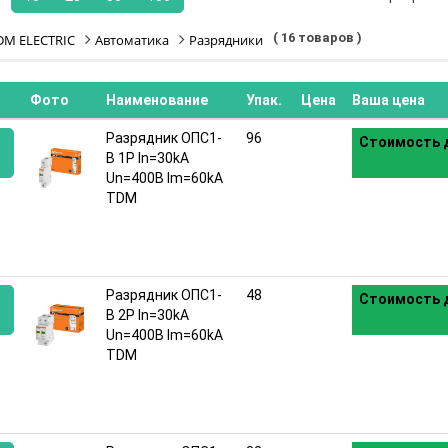
( 16 товаров )
DM ELECTRIC
Автоматика
Разрядники
Фото
Наименование
Упак.
Цена
Ваша цена
Разрядник ОПС1-
96
Стоимость д
B 1Р In=30kA
Un=400B Im=60kA
:
TDM
Разрядник ОПС1-
48
Стоимость д
B 2Р In=30kA
Un=400B Im=60kA
:
TDM