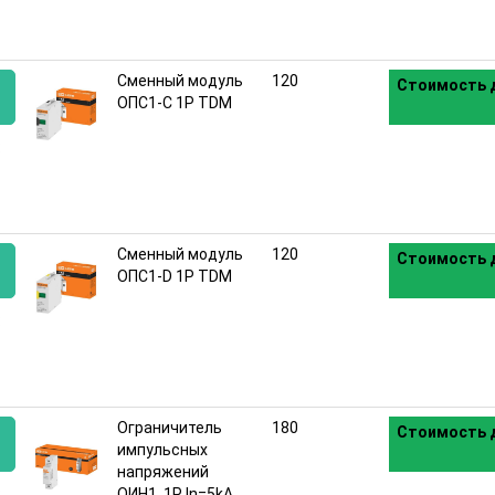
Сменный модуль
120
Стоимость д
ОПС1-C 1P TDM
:
Сменный модуль
120
Стоимость д
ОПС1-D 1P TDM
:
Ограничитель
180
Стоимость д
импульсных
напряжений
:
ОИН1, 1Р In=5kA