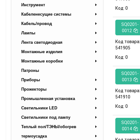
Инструмент
Код:
0
Кабеленесущие системы
Кабель/провод
SQ0201-
0012
Лампы
Код товара
Лента светодиодная
541905
Монтажные изделия
Код:
0
Монтажные коробки
Патроны
SQ0201-
0013
Приборы
Прожекторы
Код товара
541910
Промышленная установка
Код:
0
Светильники LED
Светильники под лампу
SQ0201-
Теплый пол/ТЭНЫ/обогрев
0014
термоусадка
Код товара