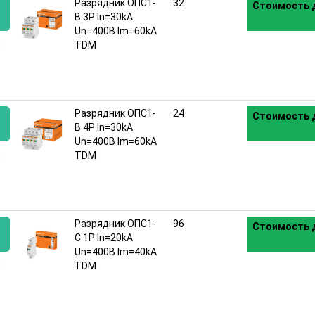
Разрядник ОПС1-
32
Стоимость д
B 3Р In=30kA
Un=400B Im=60kA
:
TDM
Разрядник ОПС1-
24
Стоимость д
B 4Р In=30kA
Un=400B Im=60kA
:
TDM
Разрядник ОПС1-
96
Стоимость д
C 1Р In=20kA
Un=400B Im=40kA
:
TDM