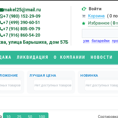
Войти
makel25@mail.ru
Корзина
( 0 п
+7 (980) 152-29-09
+7 (499) 390-60-51
Избранное (
0
п
+7 (916) 805-09-79
+7 (916) 860-54-20
узм
батарейки
про
ва, улица Барышиха, дом 57Б
ДАЖА
ЛИКВИДАЦИЯ
О КОМПАНИИ
НОВОСТИ
ЛОЖЕНИЕ
ЛУЧШАЯ ЦЕНА
НОВИНКА
пных товаров
Нет доступных товаров
Нет доступных това
по
Сортировк
10
25
50
100