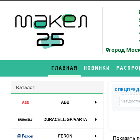
город Моск
ГЛАВНАЯ
НОВИНКИ
РАСПРО
Каталог
СПЕЦПРЕД
Нет досту
ABB
DURAСELL/GP/VARTA
FERON
Показать 