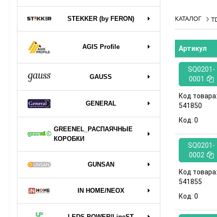
КАТАЛОГ
STEKKER (by FERON)
T
AGIS Profile
Артикул
SQ0201-
GAUSS
0001
Код товара
GENERAL
541850
Код:
0
GREENEL_РАСПАЯЧНЫЕ
КОРОБКИ
SQ0201-
0002
GUNSAN
Код товара
541855
IN HOME/NEOX
Код:
0
LEDS POWER/LineST