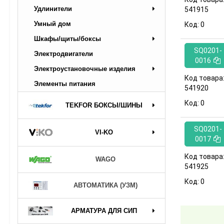
Удлинители
541915
Умный дом
Код:
0
Шкафы/щиты/боксы
SQ0201-
Электродвигатели
0016
Электроустановочные изделия
Код товара
Элементы питания
541920
Код:
0
TEKFOR БОКСЫ/ШИНЫ
SQ0201-
VI-KO
0017
Код товара
WAGO
541925
Код:
0
АВТОМАТИКА (УЗМ)
АРМАТУРА ДЛЯ СИП