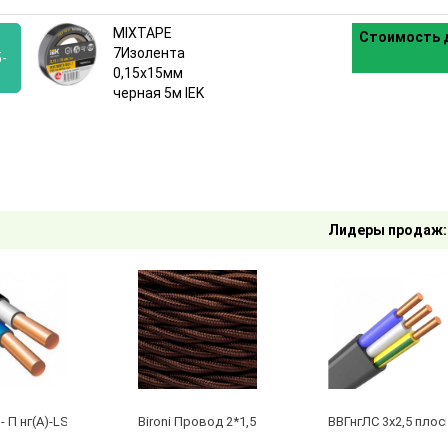
MIXTAPE
Стоимость д
7Изолента
-
0,15х15мм
черная 5м IEK
:
Лидеры продаж:
- П нг(А)-LS 2 х 2,5 ГОСТ
Bironi Провод 2*1,5 Коричневый (глянец) (цена за 
ВВГнгЛС 3x2,5 плос