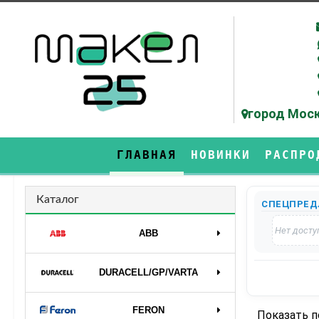
город Моск
ГЛАВНАЯ
НОВИНКИ
РАСПРО
Каталог
СПЕЦПРЕД
Нет досту
ABB
DURAСELL/GP/VARTA
FERON
Показать 