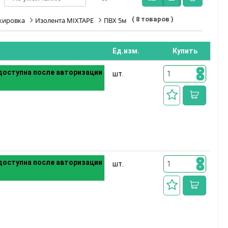
( 8 товаров )
кировка
Изолента MIXTAPE
ПВХ 5м
Ед.изм.
Купить
оступна после авторизации
шт.
оступна после авторизации
шт.