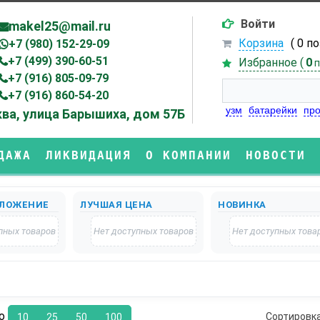
Войти
makel25@mail.ru
Корзина
( 0 п
+7 (980) 152-29-09
+7 (499) 390-60-51
Избранное (
0
п
+7 (916) 805-09-79
+7 (916) 860-54-20
узм
батарейки
про
ва, улица Барышиха, дом 57Б
ДАЖА
ЛИКВИДАЦИЯ
О КОМПАНИИ
НОВОСТИ
ЛОЖЕНИЕ
ЛУЧШАЯ ЦЕНА
НОВИНКА
пных товаров
Нет доступных товаров
Нет доступных това
по
Сортировк
10
25
50
100