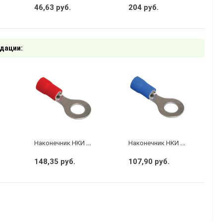
46,63 руб.
204 руб.
дации:
Н
аконечник НКИ 1,25-6 кольцо 0,5-1,5мм (20шт/упак) IEK
Н
аконечник НКИ 2-3 кольцо 1,5-2,5мм (20шт/упак) IEK
148,35 руб.
107,90 руб.