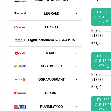
EX-IZ10-
LEGRAND
C15-15-05
K52
LEZARD
Код товара
718230
LightPhenomenON/АБК-СИЛА
Код:
0
MAKEL
EX-IZ10-
C15-15-05
K06
NE-AD/OVIVO
Код товара
OSRAM/ОНЛАЙТ
718232
Код:
0
REXANT
EX-IZ10-
C15-15-05
RUVINIL/TYCO
K04