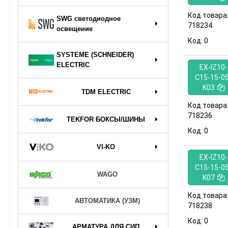
Код товара
SWG светодиодное
718234
освещение
Код:
0
SYSTEME (SCHNEIDER)
ELECTRIC
EX-IZ10-
C15-15-05
K03
TDM ELECTRIC
Код товара
718236
TEKFOR БОКСЫ/ШИНЫ
Код:
0
VI-KO
EX-IZ10-
C15-15-05
WAGO
K07
Код товара
АВТОМАТИКА (УЗМ)
718238
Код:
0
АРМАТУРА ДЛЯ СИП