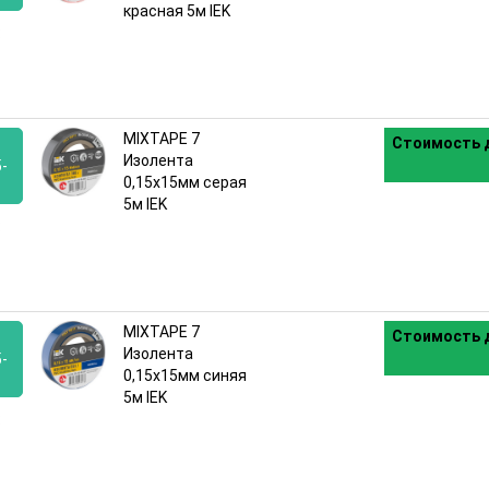
красная 5м IEK
:
MIXTAPE 7
Стоимость д
Изолента
-
0,15х15мм серая
5м IEK
:
MIXTAPE 7
Стоимость д
Изолента
-
0,15х15мм синяя
5м IEK
: