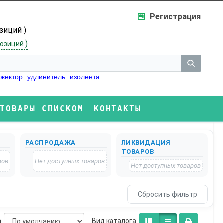
Регистрация
озиций )
)
озиций
жектор
удлинитель
изолента
ТОВАРЫ СПИСКОМ
КОНТАКТЫ
РАСПРОДАЖА
ЛИКВИДАЦИЯ
ТОВАРОВ
ров
Нет доступных товаров
Нет доступных товаров
а
Bид каталога