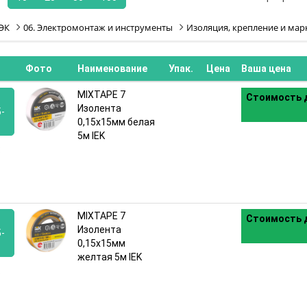
ЭК
06. Электромонтаж и инструменты
Изоляция, крепление и мар
Фото
Наименование
Упак.
Цена
Ваша цена
MIXTAPE 7
Стоимость д
Изолента
-
0,15х15мм белая
5м IEK
:
MIXTAPE 7
Стоимость д
Изолента
-
0,15х15мм
желтая 5м IEK
: