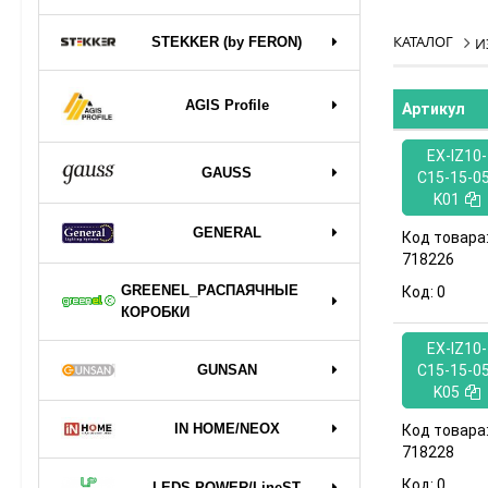
КАТАЛОГ
STEKKER (by FERON)
И
AGIS Profile
Артикул
EX-IZ10-
GAUSS
C15-15-05
K01
GENERAL
Код товара
718226
GREENEL_РАСПАЯЧНЫЕ
Код:
0
КОРОБКИ
EX-IZ10-
GUNSAN
C15-15-05
K05
IN HOME/NEOX
Код товара
718228
Код:
0
LEDS POWER/LineST