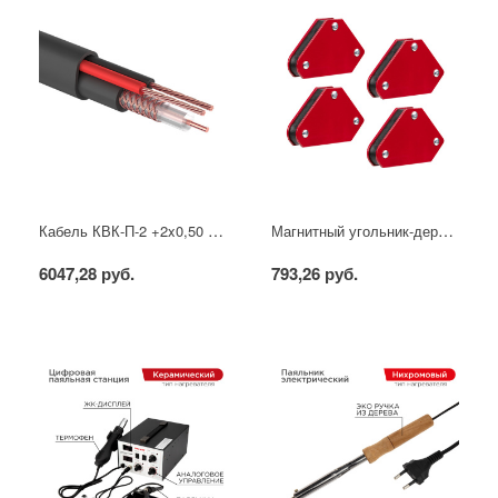
Кабель КВК-П-2 +2x0,50 мм² (Cu/CCA) (96) черный, 200 м, PROconnect
Магнитный угольник-держатель для сварки набор 4 шт. на 4 кг REXANT
6047,28 руб.
793,26 руб.