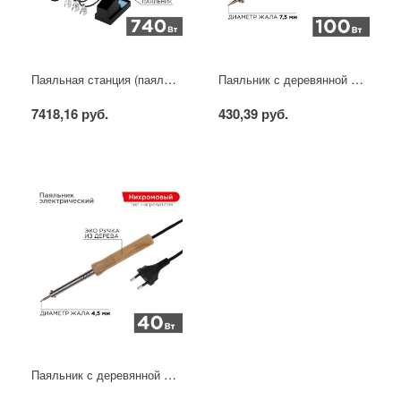
Паяльная станция (паяльник + фен), модель R852AD+, 100-500°C, LED дисплей REXANT
Паяльник с деревянной ручкой, серия WOOD, 100Вт, 230В, блистер PROconnect
7418,16 руб.
430,39 руб.
Паяльник с деревянной ручкой, серия WOOD, 40Вт, 230В, блистер PROconnect