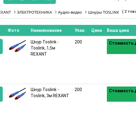
( 2 тов
EXANT
ЭЛЕКТРОТЕХНИКА
Аудио-видео
Шнуры TOSLINK
Фото
Наименование
Упак.
Цена
Ваша цена
Шнур Toslink -
200
Стоимость д
Toslink, 1,5м
REXANT
:
Шнур Toslink -
200
Стоимость д
Toslink, 3м REXANT
: