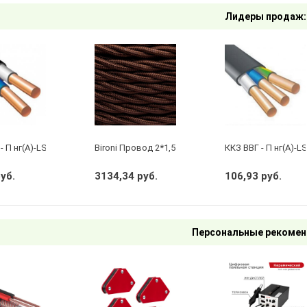
Лидеры продаж:
- П нг(А)-LS 2 х 2,5 ГОСТ
Bironi Провод 2*1,5 Коричневый (глянец) (цена за 
ККЗ ВВГ - П нг(А)-LS
руб.
3134,34 руб.
106,93 руб.
Персональные рекомен