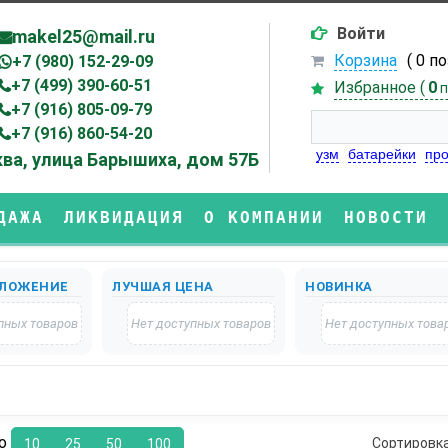
Войти
makel25@mail.ru
Корзина
( 0 п
+7 (980) 152-29-09
+7 (499) 390-60-51
Избранное (
0
п
+7 (916) 805-09-79
+7 (916) 860-54-20
узм
батарейки
про
ва, улица Барышиха, дом 57Б
ДАЖА
ЛИКВИДАЦИЯ
О КОМПАНИИ
НОВОСТИ
ЛОЖЕНИЕ
ЛУЧШАЯ ЦЕНА
НОВИНКА
пных товаров
Нет доступных товаров
Нет доступных това
по
Сортировк
10
25
50
100