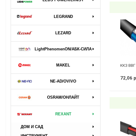
LEGRAND
LEZARD
LightPhenomenON/АБК-СИЛА
MAKEL
ККЗ ВВГ 
72,06 
NE-AD/OVIVO
OSRAM/ОНЛАЙТ
REXANT
ДОМ И САД
ИНСТРУМЕНТ