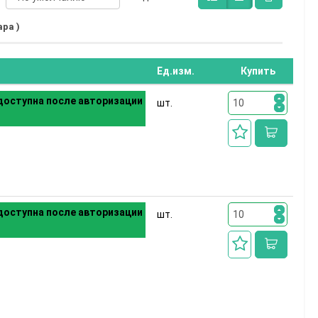
ара )
Ед.изм.
Купить
оступна после авторизации
шт.
оступна после авторизации
шт.