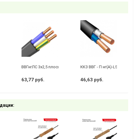
бухту 50м)
 3 х 2,5 ГОСТ
ВВГнгЛС 3x2,5 плоский черный
ККЗ ВВГ - П нг(А)-LS 2 х 1,5 ГО
63,77 руб.
46,63 руб.
дации: