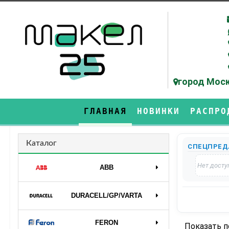
город Моск
ГЛАВНАЯ
НОВИНКИ
РАСПРО
Каталог
СПЕЦПРЕД
Нет досту
ABB
DURAСELL/GP/VARTA
FERON
Показать 