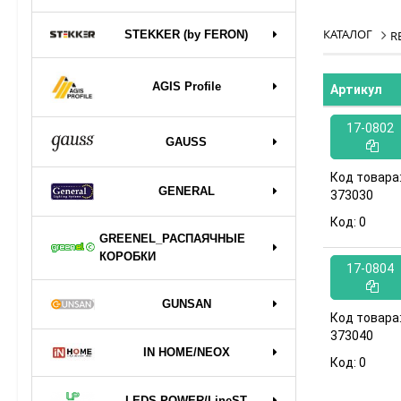
КАТАЛОГ
STEKKER (by FERON)
R
AGIS Profile
Артикул
17-0802
GAUSS
Код товара
GENERAL
373030
Код:
0
GREENEL_РАСПАЯЧНЫЕ
КОРОБКИ
17-0804
GUNSAN
Код товара
373040
IN HOME/NEOX
Код:
0
LEDS POWER/LineST