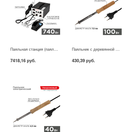
Паяльная станция (паяльник + фен), модель R852AD+, 100-500°C, LED дисплей REXANT
Паяльник с деревянной ручкой, серия WOOD, 100Вт, 230В, блистер PROconnect
7418,16 руб.
430,39 руб.