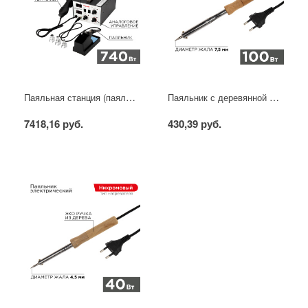
Паяльная станция (паяльник + фен), модель R852AD+, 100-500°C, LED дисплей REXANT
Паяльник с деревянной ручкой, серия WOOD, 100Вт, 230В, блистер PROconnect
7418,16 руб.
430,39 руб.