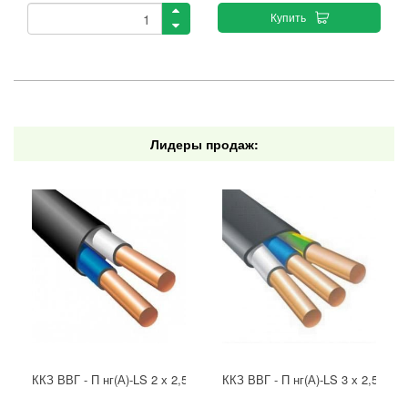
Купить
Лидеры продаж:
ККЗ ВВГ - П нг(А)-LS 2 х 2,5 ГОСТ
ККЗ ВВГ - П нг(А)-LS 3 х 2,5 ГОС