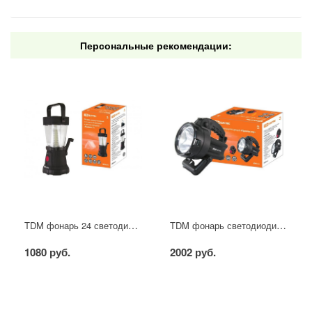
Персональные рекомендации:
TDM фонарь 24 светодиода "Кемпинг 7", аккум. c солн. батар. и динамо зарядкой, 2 режима
TDM фонарь светодиодиодный "Прожектор", аккум. 3 Вт с подставкой
1080 руб.
2002 руб.