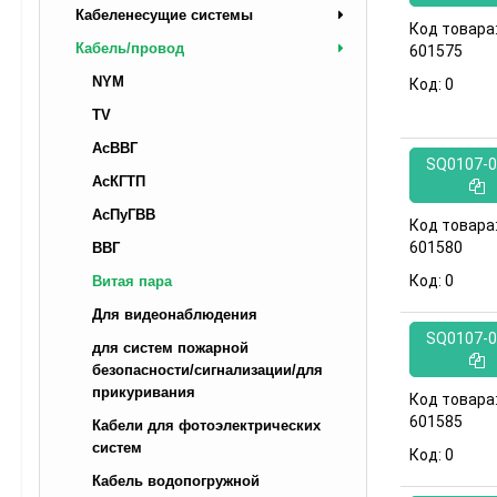
Кабеленесущие системы
Код товара
Кабель/провод
601575
NYM
Код:
0
TV
АсВВГ
SQ0107-0
АсКГТП
АсПуГВВ
Код товара
601580
ВВГ
Код:
0
Витая пара
Для видеонаблюдения
SQ0107-0
для систем пожарной
безопасности/сигнализации/для
прикуривания
Код товара
601585
Кабели для фотоэлектрических
систем
Код:
0
Кабель водопогружной