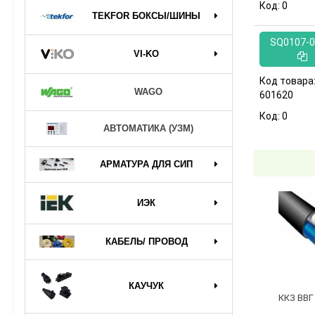
Код:
0
TEKFOR БОКСЫ/ШИНЫ
SQ0107-0
VI-KO
Код товара
WAGO
601620
Код:
0
АВТОМАТИКА (УЗМ)
АРМАТУРА ДЛЯ СИП
ИЭК
КАБЕЛЬ/ ПРОВОД
КАУЧУК
ККЗ ВВГ 