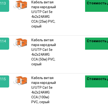
Кабель витая
Стоимость 
113
пара народный
U/UTP Cat 5e
:
4х2х24AWG
CCA (25м) PVC,
серый
Кабель витая
Стоимость 
114
пара народный
U/UTP Cat 5e
:
4х2х24AWG
CCA (50м) PVC,
серый
Кабель витая
Стоимость 
115
пара народный
U/UTP Cat 5e
:
4х2х24AWG
CCA (100м)
PVC, серый