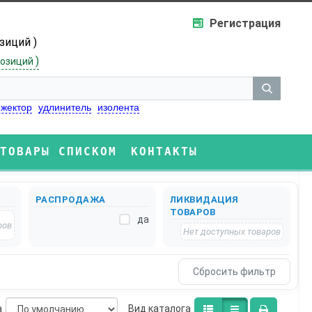
Регистрация
озиций )
)
озиций
жектор
удлинитель
изолента
ТОВАРЫ СПИСКОМ
КОНТАКТЫ
РАСПРОДАЖА
ЛИКВИДАЦИЯ
ТОВАРОВ
да
ров
Нет доступных товаров
а
Bид каталога