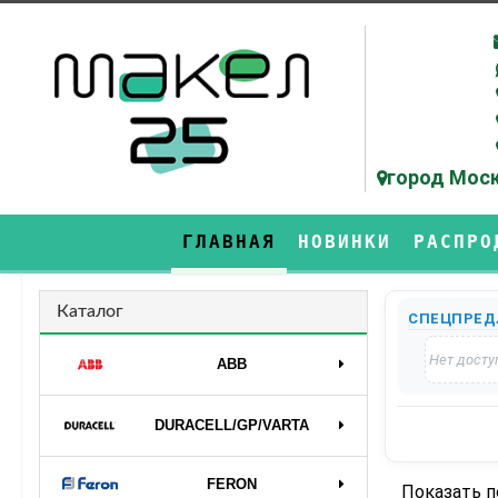
город Моск
ГЛАВНАЯ
НОВИНКИ
РАСПРО
Каталог
СПЕЦПРЕД
Нет досту
ABB
DURAСELL/GP/VARTA
FERON
Показать 