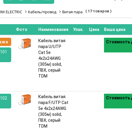
( 17 товаров )
DM ELECTRIC
Кабель/провод
Витая пара
Фото
Наименование
Упак.
Цена
Ваша цена
Кабель витая
ажа
Стоимость 
пара U/UTP
101
Cat 5e
4х2х24AWG
(305м) solid,
:
ПВХ, серый
TDM
Кабель витая
Стоимость 
102
пара F/UTP Cat
5e 4х2х24AWG
:
(305м) solid,
ПВХ, серый
TDM