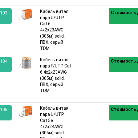
Кабель витая
Стоимость 
103
пара U/UTP
Cat 6
:
4х2х23AWG
(305м) solid,
ПВХ, серый
TDM
Кабель витая
Стоимость 
104
пара F/UTP Cat
6 4х2х23AWG
:
(305м) solid,
ПВХ, серый
TDM
Кабель витая
Стоимость 
105
пара U/UTP
Cat 5e
:
4х2х24AWG
(305м) solid,