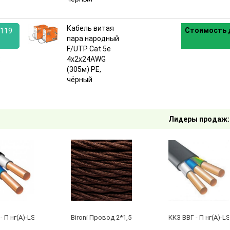
Кабель витая
Стоимость 
119
пара народный
F/UTP Cat 5e
:
4х2х24AWG
(305м) PE,
чёрный
Лидеры продаж:
- П нг(А)-LS 2 х 2,5 ГОСТ
Bironi Провод 2*1,5 Коричневый (глянец) (цена за 
ККЗ ВВГ - П нг(А)-LS