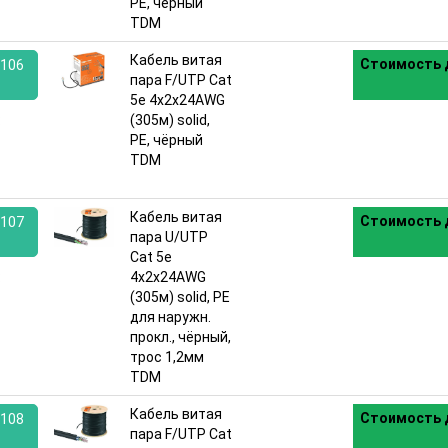
PE, чёрный
TDM
Кабель витая
Стоимость 
106
пара F/UTP Cat
5e 4х2х24AWG
:
(305м) solid,
PE, чёрный
TDM
Кабель витая
Стоимость 
107
пара U/UTP
Cat 5e
:
4х2х24AWG
(305м) solid, PE
для наружн.
прокл., чёрный,
трос 1,2мм
TDM
Кабель витая
Стоимость 
108
пара F/UTP Cat