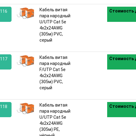
Кабель витая
Стоимость 
116
пара народный
U/UTP Cat 5e
:
4х2х24AWG
(305м) PVC,
серый
Кабель витая
Стоимость 
117
пара народный
F/UTP Cat 5e
:
4х2х24AWG
(305м) PVC,
серый
Кабель витая
Стоимость 
118
пара народный
U/UTP Cat 5e
:
4х2х24AWG
(305м) PE,
чёрный