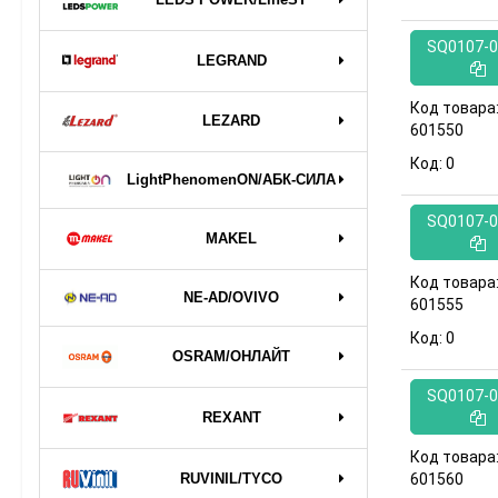
SQ0107-0
LEGRAND
Код товара
LEZARD
601550
Код:
0
LightPhenomenON/АБК-СИЛА
SQ0107-0
MAKEL
Код товара
NE-AD/OVIVO
601555
Код:
0
OSRAM/ОНЛАЙТ
SQ0107-0
REXANT
Код товара
601560
RUVINIL/TYCO