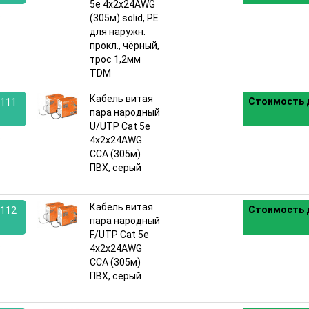
5e 4х2х24AWG
:
(305м) solid, PE
для наружн.
прокл., чёрный,
трос 1,2мм
TDM
Кабель витая
Стоимость 
111
пара народный
U/UTP Cat 5e
:
4х2х24AWG
CCA (305м)
ПВХ, серый
Кабель витая
Стоимость 
112
пара народный
F/UTP Cat 5e
:
4х2х24AWG
CCA (305м)
ПВХ, серый