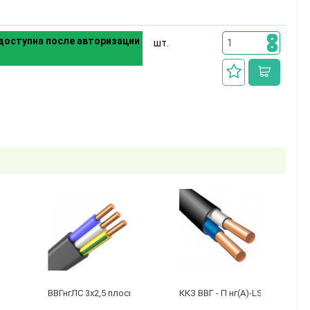
доступна после авторизации
шт.
бухту 50м)
 3 х 2,5 ГОСТ
ВВГнгЛС 3x2,5 плоский черный
ККЗ ВВГ - П нг(А)-LS 2 х 1,5 ГО