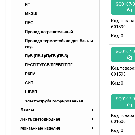
SQ0107-0
КГ
МКЭШ
Код товара
ПВС
601590
Провод нагревательный
Код:
0
Провода термостойкие для бань и
саун
SQ0107-0
ПуВ (ПВ-1)/ПуГВ (ПВ-3)
ПУСП/ПУГСВ/ПГВВП/ППГ
Код товара
601595
РКГМ
Код:
0
СИП
ШВВП
SQ0107-0
электротруба гофрированная
Лампы
Код товара
Лента светодиодная
601600
Монтажные изделия
Код:
0