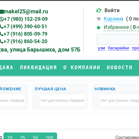
Войти
makel25@mail.ru
Корзина
( 0 п
+7 (980) 152-29-09
+7 (499) 390-60-51
Избранное (
0
п
+7 (916) 805-09-79
+7 (916) 860-54-20
узм
батарейки
про
ва, улица Барышиха, дом 57Б
ДАЖА
ЛИКВИДАЦИЯ
О КОМПАНИИ
НОВОСТИ
ЛОЖЕНИЕ
ЛУЧШАЯ ЦЕНА
НОВИНКА
пных товаров
Нет доступных товаров
Нет доступных това
по
Сортировк
10
25
50
100