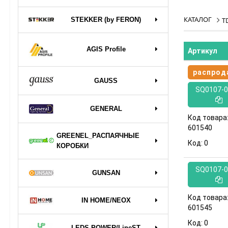
КАТАЛОГ
STEKKER (by FERON)
T
AGIS Profile
Артикул
распрод
GAUSS
SQ0107-0
GENERAL
Код товара
601540
GREENEL_РАСПАЯЧНЫЕ
Код:
0
КОРОБКИ
SQ0107-0
GUNSAN
Код товара
IN HOME/NEOX
601545
Код:
0
LEDS POWER/LineST