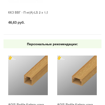
ККЗ ВВГ - П нг(А)-LS 2 х 1,5 ГОСТ
46,63 руб.
Персональные рекомендации:
AGIS Profile Кабель-канал ПВХ 12х12 мм Сосна 3D (140м/уп)
AGIS Profile Кабель-канал ПВХ 15х10 мм Сосна 3D (144м/уп)