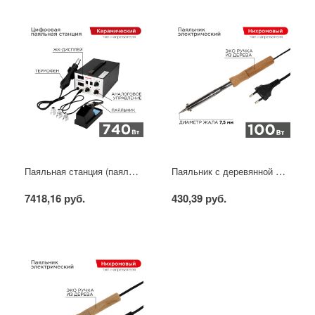
Паяльная станция (паяльник + фен), модель R852AD+, 100-500°C, LED дисплей REXANT
Паяльник с деревянной ручкой, серия WOOD, 100Вт, 230В, блистер PROconnect
7418,16 руб.
430,39 руб.