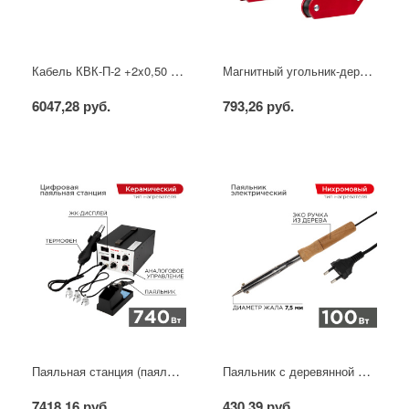
Кабель КВК-П-2 +2x0,50 мм² (Cu/CCA) (96) черный, 200 м, PROconnect
Магнитный угольник-держатель для сварки набор 4 шт. на 4 кг REXANT
6047,28 руб.
793,26 руб.
Паяльная станция (паяльник + фен), модель R852AD+, 100-500°C, LED дисплей REXANT
Паяльник с деревянной ручкой, серия WOOD, 100Вт, 230В, блистер PROconnect
7418,16 руб.
430,39 руб.