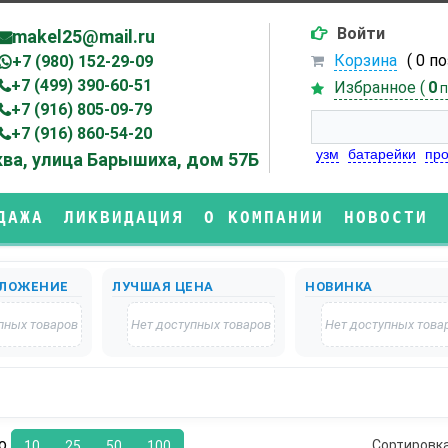
Войти
makel25@mail.ru
Корзина
( 0 п
+7 (980) 152-29-09
+7 (499) 390-60-51
Избранное (
0
п
+7 (916) 805-09-79
+7 (916) 860-54-20
узм
батарейки
про
ва, улица Барышиха, дом 57Б
ДАЖА
ЛИКВИДАЦИЯ
О КОМПАНИИ
НОВОСТИ
ЛОЖЕНИЕ
ЛУЧШАЯ ЦЕНА
НОВИНКА
пных товаров
Нет доступных товаров
Нет доступных това
по
Сортировк
10
25
50
100