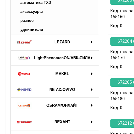
672203
автоматика TX3
Код товара
аксессуары
155160
разное
Код:
0
удлинители
672204
LEZARD
Код товара
155170
LightPhenomenON/АБК-СИЛА
Код:
0
MAKEL
672205
NE-AD/OVIVO
Код товара
155180
OSRAM/ОНЛАЙТ
Код:
0
REXANT
672212
Код товара