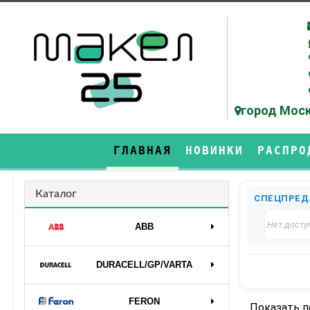
город Моск
ГЛАВНАЯ
НОВИНКИ
РАСПРО
Каталог
СПЕЦПРЕД
Нет досту
ABB
DURAСELL/GP/VARTA
FERON
Показать 