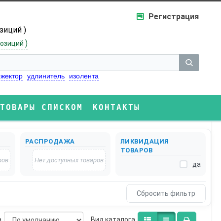
Регистрация
озиций )
)
озиций
жектор
удлинитель
изолента
ТОВАРЫ СПИСКОМ
КОНТАКТЫ
РАСПРОДАЖА
ЛИКВИДАЦИЯ
ТОВАРОВ
ров
Нет доступных товаров
да
а
Bид каталога