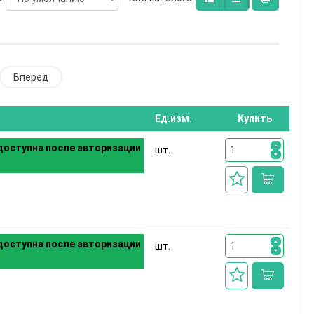
Вперед
Ед.изм.
Купить
оступна после авторизации
шт.
оступна после авторизации
шт.