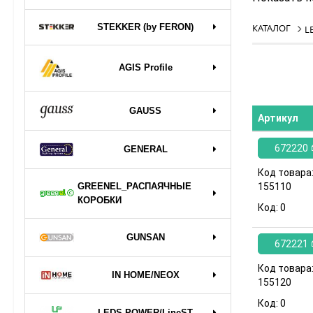
STEKKER (by FERON)
КАТАЛОГ
L
AGIS Profile
GAUSS
Артикул
672220
GENERAL
Код товара
GREENEL_РАСПАЯЧНЫЕ
155110
КОРОБКИ
Код:
0
GUNSAN
672221
Код товара
IN HOME/NEOX
155120
Код:
0
LEDS POWER/LineST