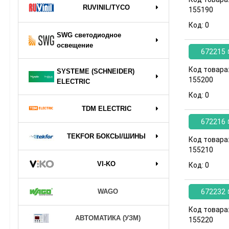
RUVINIL/TYCO
155190
Код:
0
SWG светодиодное
освещение
672215
Код товара
SYSTEME (SCHNEIDER)
155200
ELECTRIC
Код:
0
TDM ELECTRIC
672216
TEKFOR БОКСЫ/ШИНЫ
Код товара
155210
VI-KO
Код:
0
672232
WAGO
Код товара
АВТОМАТИКА (УЗМ)
155220