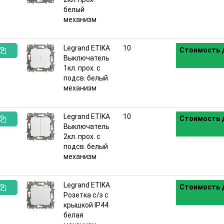
белый
механизм
Legrand ETIKA
10
Стоимость д
Выключатель
:
1кл. прох. с
подсв. белый
механизм
Legrand ETIKA
10
Стоимость д
Выключатель
:
2кл. прох. с
подсв. белый
механизм
Legrand ETIKA
Стоимость д
Розетка с/з с
:
крышкой IP44
белая