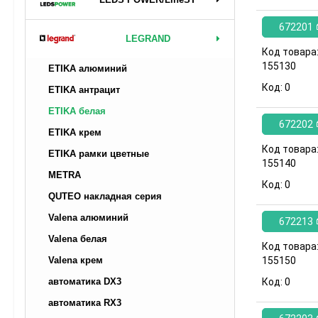
672201
LEGRAND
Код товара
155130
ETIKA алюминий
Код:
0
ETIKA антрацит
ETIKA белая
672202
ETIKA крем
Код товара
ETIKA рамки цветные
155140
METRA
Код:
0
QUTEO накладная серия
Valena алюминий
672213
Valena белая
Код товара
Valena крем
155150
автоматика DX3
Код:
0
автоматика RX3