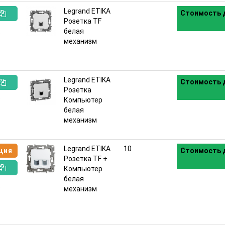
Legrand ETIKA
Стоимость д
Розетка TF
:
белая
механизм
Legrand ETIKA
Стоимость д
Розетка
:
Компьютер
белая
механизм
Legrand ETIKA
10
ция
Стоимость д
Розетка TF +
Компьютер
белая
:
механизм