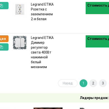
Legrand ETIKA
Стоимость д
Розетка с
:
заземлением
2-я белая
Legrand ETIKA
ция
Стоимость д
Диммер
регулятор
света 400Вт
:
нажимной
белый
механизм
Назад
1
2
3
Лидеры продаж: