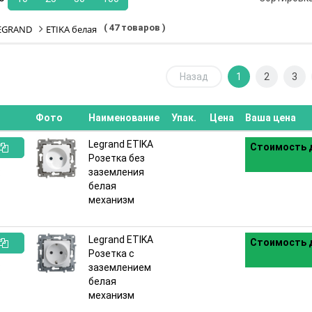
( 47 товаров )
EGRAND
ETIKA белая
Назад
1
2
3
Фото
Наименование
Упак.
Цена
Ваша цена
Legrand ETIKA
Стоимость д
Розетка без
:
заземления
белая
механизм
Legrand ETIKA
Стоимость д
Розетка с
:
заземлением
белая
механизм