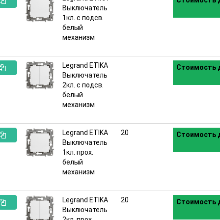
Стоимость д
Выключатель
:
1кл. с подсв.
белый
механизм
Legrand ETIKA
Стоимость д
Выключатель
:
2кл. с подсв.
белый
механизм
Legrand ETIKA
20
Стоимость д
Выключатель
:
1кл. прох.
белый
механизм
Legrand ETIKA
20
Стоимость д
Выключатель
:
2кл. прох.