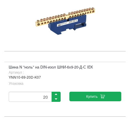
Шина N "ноль" на DIN-изол ШНИ-6х9-20-Д-С IEK
Артикул :
YNN10-69-20D-K07
Упаковка
Купить