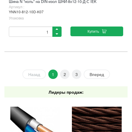
Шина N "ноль" на DIN-изол ШНИ-8х12-10-Д-С IEK
Артикул :
YNN10-812-10D-K07
Упаковка
Купить
Назад
1
2
3
Вперед
Лидеры продаж: