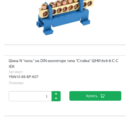
Шина N "ноль" на DIN-изоляторе типа "Стойка" ШНИ-6х9-8-С-С
IEK
Артикул :
YNN10-69-8P-K07
Упаковка
Купить