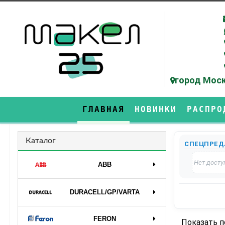
город Моск
ГЛАВНАЯ
НОВИНКИ
РАСПРО
Каталог
СПЕЦПРЕД
Нет досту
ABB
DURAСELL/GP/VARTA
FERON
Показать 