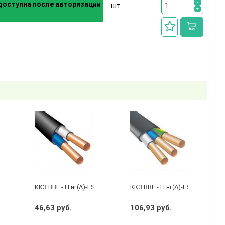
оступна после авторизации
шт.
бухту 50м)
кий черный
ККЗ ВВГ - П нг(А)-LS 2 х 1,5 ГОСТ
ККЗ ВВГ - П нг(А)-LS 3 х 2,5 ГО
46,63 руб.
106,93 руб.