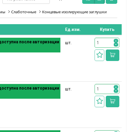
имы
Слаботочные
Концевые изолирующие заглушки
Ед.изм.
Купить
оступна после авторизации
шт.
оступна после авторизации
шт.