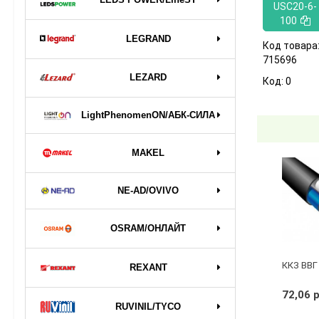
USC20-6-
100
LEGRAND
Код товара
715696
LEZARD
Код:
0
LightPhenomenON/АБК-СИЛА
MAKEL
NE-AD/OVIVO
OSRAM/ОНЛАЙТ
ККЗ ВВГ 
REXANT
72,06 
RUVINIL/TYCO