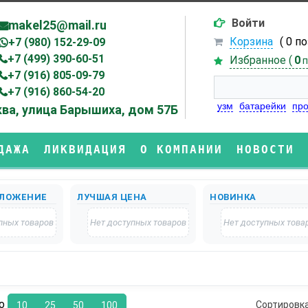
Войти
makel25@mail.ru
Корзина
( 0 п
+7 (980) 152-29-09
+7 (499) 390-60-51
Избранное (
0
п
+7 (916) 805-09-79
+7 (916) 860-54-20
узм
батарейки
про
ва, улица Барышиха, дом 57Б
ДАЖА
ЛИКВИДАЦИЯ
О КОМПАНИИ
НОВОСТИ
ЛОЖЕНИЕ
ЛУЧШАЯ ЦЕНА
НОВИНКА
пных товаров
Нет доступных товаров
Нет доступных това
по
Сортировк
10
25
50
100