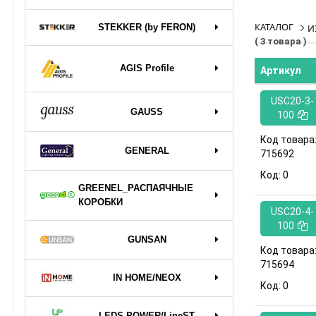
КАТАЛОГ
STEKKER (by FERON)
И
( 3 товара )
AGIS Profile
Артикул
USC20-3-
GAUSS
100
Код товара
GENERAL
715692
Код:
0
GREENEL_РАСПАЯЧНЫЕ
КОРОБКИ
USC20-4-
100
GUNSAN
Код товара
715694
IN HOME/NEOX
Код:
0
LEDS POWER/LineST