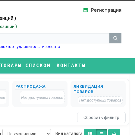
Регистрация
озиций )
)
озиций
жектор
удлинитель
изолента
ТОВАРЫ СПИСКОМ
КОНТАКТЫ
РАСПРОДАЖА
ЛИКВИДАЦИЯ
ТОВАРОВ
ров
Нет доступных товаров
Нет доступных товаров
а
Bид каталога