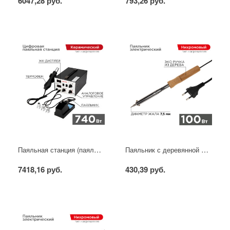
6047,28 руб.
793,26 руб.
Паяльная станция (паяльник + фен), модель R852AD+, 100-500°C, LED дисплей REXANT
Паяльник с деревянной ручкой, серия WOOD, 100Вт, 230В, блистер PROconnect
7418,16 руб.
430,39 руб.