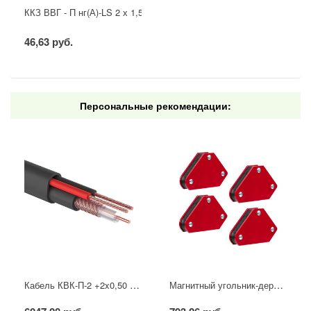
ККЗ ВВГ - П нг(А)-LS 2 х 1,5 ГОСТ
46,63 руб.
Персональные рекомендации:
Кабель КВК-П-2 +2x0,50 мм² (Cu/CCA) (96) черный, 200 м, PROconnect
Магнитный угольник-держатель для сварки набор 4 шт. на 4 кг REXANT