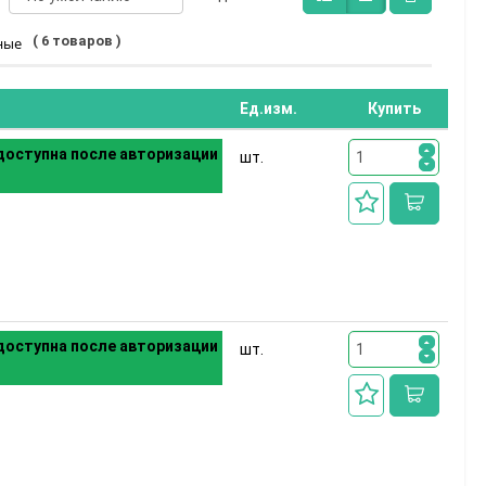
( 6 товаров )
ные
Ед.изм.
Купить
оступна после авторизации
шт.
оступна после авторизации
шт.