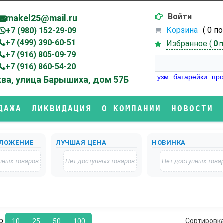
Войти
makel25@mail.ru
Корзина
( 0 п
+7 (980) 152-29-09
+7 (499) 390-60-51
Избранное (
0
п
+7 (916) 805-09-79
+7 (916) 860-54-20
узм
батарейки
про
ва, улица Барышиха, дом 57Б
ДАЖА
ЛИКВИДАЦИЯ
О КОМПАНИИ
НОВОСТИ
ЛОЖЕНИЕ
ЛУЧШАЯ ЦЕНА
НОВИНКА
пных товаров
Нет доступных товаров
Нет доступных това
по
Сортировк
10
25
50
100