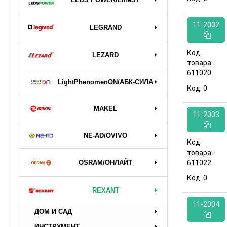
11-2002
LEGRAND
Код
LEZARD
товара:
611020
LightPhenomenON/АБК-СИЛА
Код:
0
MAKEL
11-2003
NE-AD/OVIVO
Код
товара:
OSRAM/ОНЛАЙТ
611022
Код:
0
REXANT
11-2004
ДОМ И САД
ИНСТРУМЕНТ