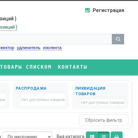
Регистрация
озиций )
)
озиций
жектор
удлинитель
изолента
ТОВАРЫ СПИСКОМ
КОНТАКТЫ
РАСПРОДАЖА
ЛИКВИДАЦИЯ
ТОВАРОВ
ров
Нет доступных товаров
Нет доступных товаров
а
Bид каталога