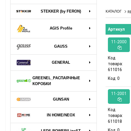
КАТАЛОГ
STEKKER (by FERON)
R
AGIS Profile
Артикул
11-2000
GAUSS
Код
GENERAL
товара:
611016
GREENEL_РАСПАЯЧНЫЕ
Код:
0
КОРОБКИ
11-2001
GUNSAN
Код
IN HOME/NEOX
товара:
611018
Код:
0
LEDS POWER/LineST