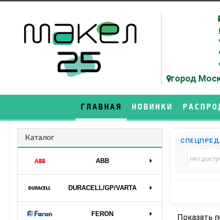
город Моск
ГЛАВНАЯ
НОВИНКИ
РАСПРО
Каталог
СПЕЦПРЕД
Нет досту
ABB
DURAСELL/GP/VARTA
FERON
Показать 