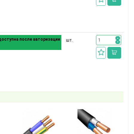
оступна после авторизации
шт.