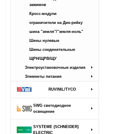
зажимов
Кросс-модули
ограничители на Дин-рейку
шина "земля"/"земля-ноль"
Шины нулевые
Шины соединительные
ЩРН/ЩРВ/ЩУ
Электроустановочные изделия
Элементы питания
RUVINIL/TYCO
SWG светодиодное
освещение
SYSTEME (SCHNEIDER)
ELECTRIC