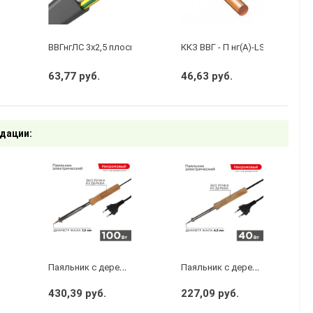
бухту 50м)
 3 х 2,5 ГОСТ
ВВГнгЛС 3x2,5 плоский черный
ККЗ ВВГ - П нг(А)-LS 2 х 1,5 ГО
63,77 руб.
46,63 руб.
дации:
П
аяльник с деревянной ручкой, серия WOOD, 100Вт, 230В, блистер PROconnect
П
аяльник с деревянной ручкой, серия WOOD, 40Вт, 230В, блистер PROconnect
430,39 руб.
227,09 руб.