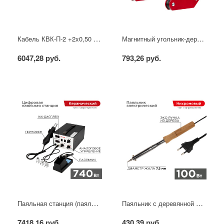
Кабель КВК-П-2 +2x0,50 мм² (Cu/CCA) (96) черный, 200 м, PROconnect
Магнитный угольник-держатель для сварки набор 4 шт. на 4 кг REXANT
6047,28 руб.
793,26 руб.
Паяльная станция (паяльник + фен), модель R852AD+, 100-500°C, LED дисплей REXANT
Паяльник с деревянной ручкой, серия WOOD, 100Вт, 230В, блистер PROconnect
7418,16 руб.
430,39 руб.