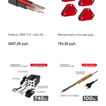
Кабель КВК-П-2 +2x0,50 мм² (Cu/CCA) (96) черный, 200 м, PROconnect
Магнитный угольник-держатель для сварки набор 4 шт. на 4 кг REXANT
6047,28 руб.
793,26 руб.