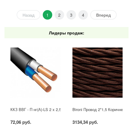
Назад
1
2
3
4
Вперед
Лидеры продаж:
ККЗ ВВГ - П нг(А)-LS 2 х 2,5 ГОСТ
Bironi Провод 2*1,5 Коричневый (
72,06 руб.
3134,34 руб.