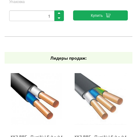
Упаковка
Купить
Лидеры продаж:
ККЗ ВВГ - П нг(А)-LS 2 х 2,5 ГОСТ
ККЗ ВВГ - П нг(А)-LS 3 х 2,5 ГОС