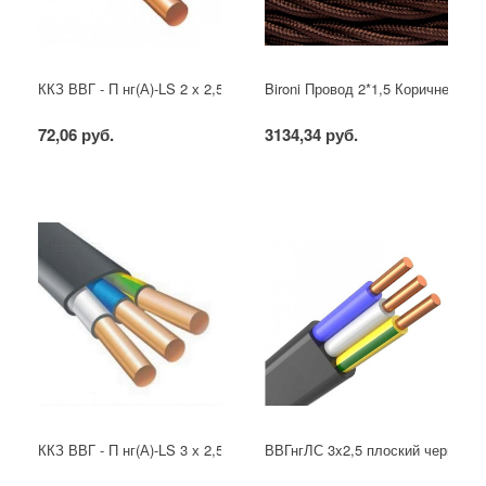
ККЗ ВВГ - П нг(А)-LS 2 х 2,5 ГОСТ
Bironi Провод 2*1,5 Коричневый (
72,06 руб.
3134,34 руб.
ККЗ ВВГ - П нг(А)-LS 3 х 2,5 ГОСТ
ВВГнгЛС 3x2,5 плоский черный