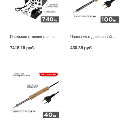
Паяльная станция (паяльник + фен), модель R852AD+, 100-500°C, LED дисплей REXANT
Паяльник с деревянной ручкой, серия WOOD, 100Вт, 230В, блистер PROconnect
7418,16 руб.
430,39 руб.