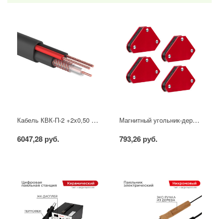
Кабель КВК-П-2 +2x0,50 мм² (Cu/CCA) (96) черный, 200 м, PROconnect
Магнитный угольник-держатель для сварки набор 4 шт. на 4 кг REXANT
6047,28 руб.
793,26 руб.