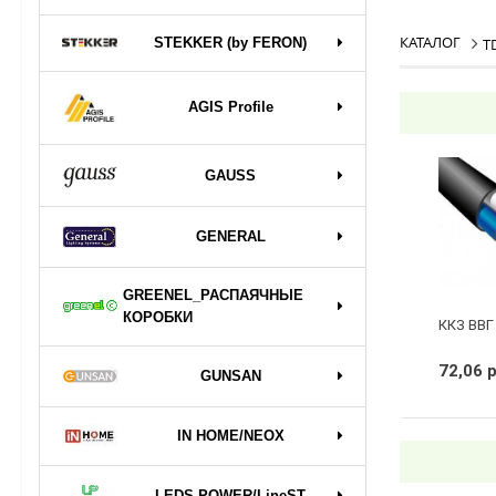
КАТАЛОГ
STEKKER (by FERON)
T
AGIS Profile
GAUSS
GENERAL
GREENEL_РАСПАЯЧНЫЕ
КОРОБКИ
ККЗ ВВГ 
72,06 
GUNSAN
IN HOME/NEOX
LEDS POWER/LineST