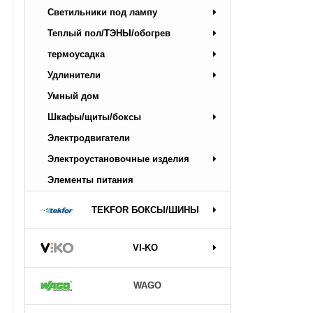
Светильники под лампу
Теплый пол/ТЭНЫ/обогрев
термоусадка
Удлинители
Умный дом
Шкафы/щиты/боксы
Электродвигатели
Электроустановочные изделия
Элементы питания
TEKFOR БОКСЫ/ШИНЫ
VI-KO
WAGO