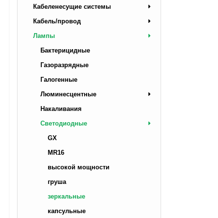
Кабеленесущие системы
Кабель/провод
Лампы
Бактерицидные
Газоразрядные
Галогенные
Люминесцентные
Накаливания
Светодиодные
GX
MR16
высокой мощности
груша
зеркальные
капсульные