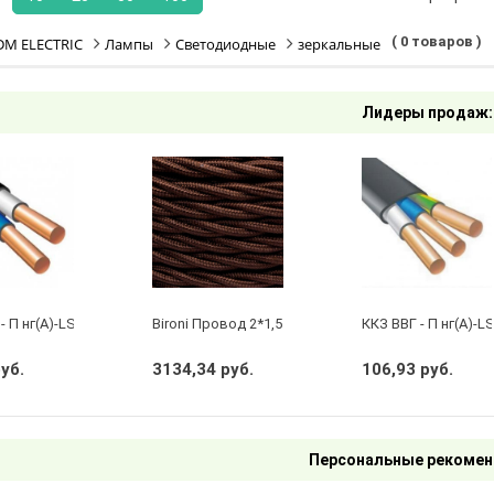
( 0 товаров )
DM ELECTRIC
Лампы
Светодиодные
зеркальные
Лидеры продаж:
- П нг(А)-LS 2 х 2,5 ГОСТ
Bironi Провод 2*1,5 Коричневый (глянец) (цена за 
ККЗ ВВГ - П нг(А)-LS
руб.
3134,34 руб.
106,93 руб.
Персональные рекомен