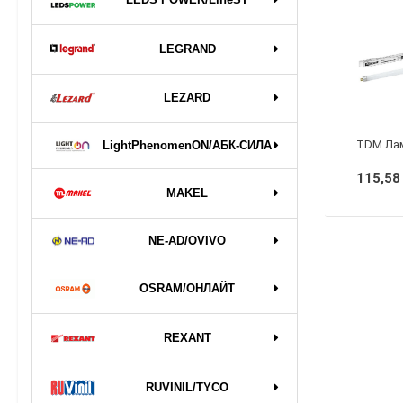
LEGRAND
LEZARD
LightPhenomenON/АБК-СИЛА
115,58
MAKEL
NE-AD/OVIVO
OSRAM/ОНЛАЙТ
REXANT
RUVINIL/TYCO