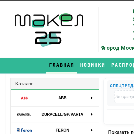
город Моск
ГЛАВНАЯ
НОВИНКИ
РАСПРО
Каталог
СПЕЦПРЕД
Нет досту
ABB
DURAСELL/GP/VARTA
FERON
Показать 