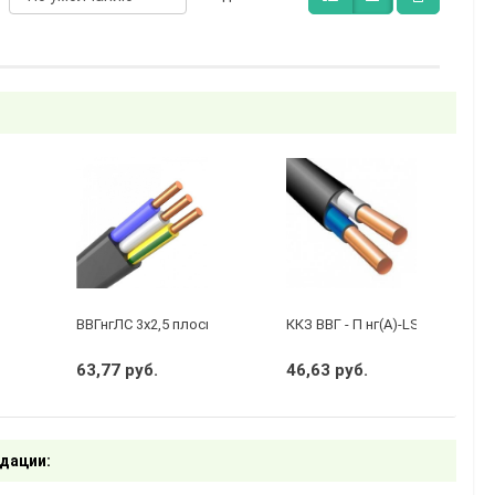
бухту 50м)
 3 х 2,5 ГОСТ
ВВГнгЛС 3x2,5 плоский черный
ККЗ ВВГ - П нг(А)-LS 2 х 1,5 ГО
63,77 руб.
46,63 руб.
дации: