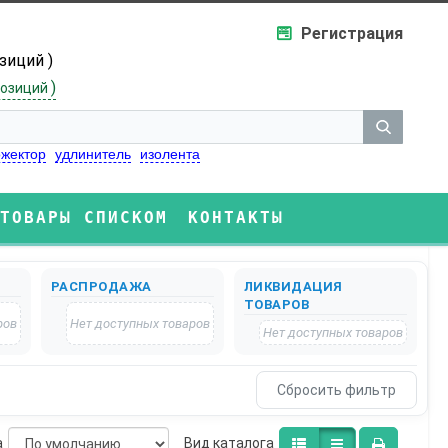
Регистрация
озиций )
)
озиций
жектор
удлинитель
изолента
ТОВАРЫ СПИСКОМ
КОНТАКТЫ
РАСПРОДАЖА
ЛИКВИДАЦИЯ
ТОВАРОВ
ров
Нет доступных товаров
Нет доступных товаров
а
Bид каталога