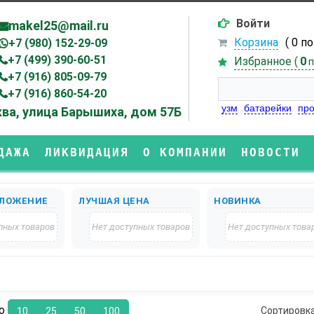
Войти
makel25@mail.ru
Корзина
( 0 п
+7 (980) 152-29-09
+7 (499) 390-60-51
Избранное (
0
п
+7 (916) 805-09-79
+7 (916) 860-54-20
узм
батарейки
про
ва, улица Барышиха, дом 57Б
ДАЖА
ЛИКВИДАЦИЯ
О КОМПАНИИ
НОВОСТИ
ЛОЖЕНИЕ
ЛУЧШАЯ ЦЕНА
НОВИНКА
пных товаров
Нет доступных товаров
Нет доступных това
по
Сортировк
10
25
50
100