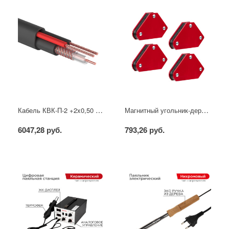
Кабель КВК-П-2 +2x0,50 мм² (Cu/CCA) (96) черный, 200 м, PROconnect
Магнитный угольник-держатель для сварки набор 4 шт. на 4 кг REXANT
6047,28 руб.
793,26 руб.