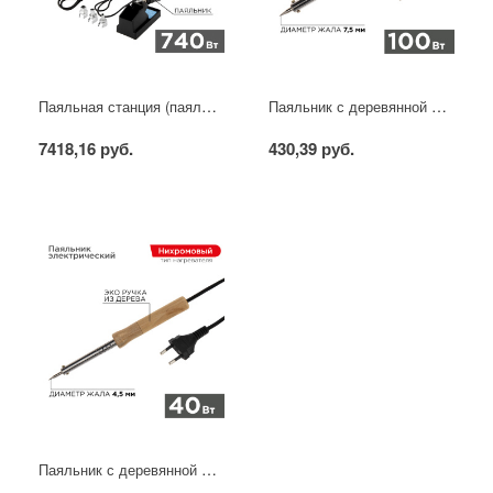
Паяльная станция (паяльник + фен), модель R852AD+, 100-500°C, LED дисплей REXANT
Паяльник с деревянной ручкой, серия WOOD, 100Вт, 230В, блистер PROconnect
7418,16 руб.
430,39 руб.
Паяльник с деревянной ручкой, серия WOOD, 40Вт, 230В, блистер PROconnect