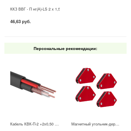
ККЗ ВВГ - П нг(А)-LS 2 х 1,5 ГОСТ
46,63 руб.
Персональные рекомендации:
Кабель КВК-П-2 +2x0,50 мм² (Cu/CCA) (96) черный, 200 м, PROconnect
Магнитный угольник-держатель для сварки набор 4 шт. на 4 кг REXANT