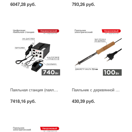
6047,28 руб.
793,26 руб.
Паяльная станция (паяльник + фен), модель R852AD+, 100-500°C, LED дисплей REXANT
Паяльник с деревянной ручкой, серия WOOD, 100Вт, 230В, блистер PROconnect
7418,16 руб.
430,39 руб.