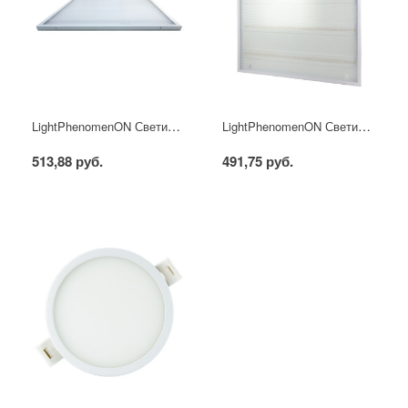
LightPhenomenON Светильник светодиодный универсальный LT-UTP-10-IP20-36W-4000K LED со встроенным драйвером
LightPhenomenON Светильник светодиодный универсальный LT-UTP-11R-IP20-36W-6500K LED со встроенным драйвером
513,88 руб.
491,75 руб.