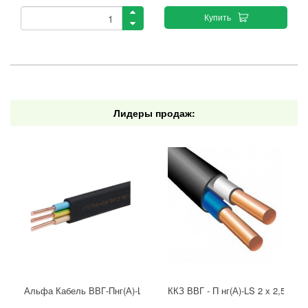
Купить
Лидеры продаж:
Альфа Кабель ВВГ-Пнг(А)-LS 3х2,5 ГОСТ
ККЗ ВВГ - П нг(А)-LS 2 х 2,5 ГОС