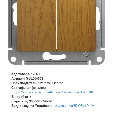
Код товара
176690
Артикул
GSL000553
Производитель
Systeme Electric
Сертификат (ссылка)
https://api.systeme.ru/certificates/default/download/1823
В коробке
5
Штрихкод
3606480659294
Видео (код из Youtube)
https://youtu.be/BXQBe5P-IfM