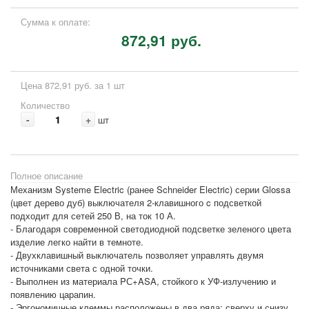
Сумма к оплате:
872,91 руб.
Цена 872,91 руб. за 1 шт
Количество
-
+
шт
Полное описание
Механизм Systeme Electric (ранее Schneider Electric) серии Glossa
(цвет дерево дуб) выключателя 2-клавишного c подсветкой
подходит для сетей 250 В, на ток 10 А.
- Благодаря современной светодиодной подсветке зеленого цвета
изделие легко найти в темноте.
- Двухклавишный выключатель позволяет управлять двумя
источниками света с одной точки.
- Выполнен из материала PС+ASA, стойкого к УФ-излучению и
появлению царапин.
- Эргономичные клеммы расположены в два ряда: сверху и снизу.