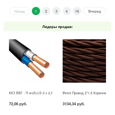
Назад
1
2
3
4
16
Вперед
Лидеры продаж:
ККЗ ВВГ - П нг(А)-LS 2 х 2,5 ГОСТ
Bironi Провод 2*1,5 Коричневый (
72,06 руб.
3134,34 руб.