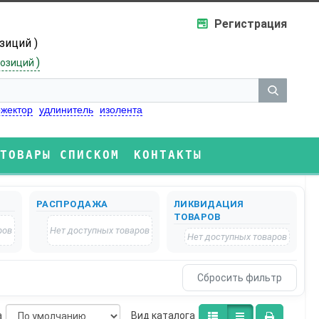
Регистрация
озиций )
)
озиций
жектор
удлинитель
изолента
ТОВАРЫ СПИСКОМ
КОНТАКТЫ
РАСПРОДАЖА
ЛИКВИДАЦИЯ
ТОВАРОВ
ров
Нет доступных товаров
Нет доступных товаров
а
Bид каталога