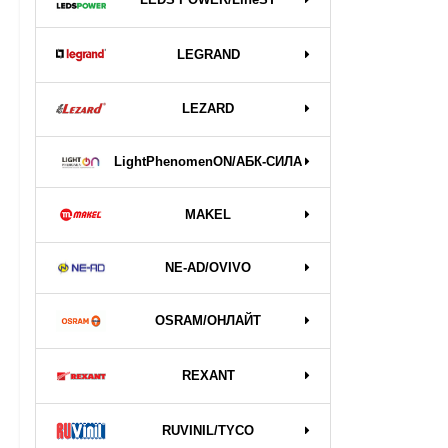
LEGRAND
LEZARD
LightPhenomenON/АБК-СИЛА
MAKEL
NE-AD/OVIVO
OSRAM/ОНЛАЙТ
REXANT
RUVINIL/TYCO