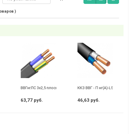
товаров )
бухту 50м)
 3 х 2,5 ГОСТ
ВВГнгЛС 3x2,5 плоский черный
ККЗ ВВГ - П нг(А)-LS 2 х 1,5 ГО
63,77 руб.
46,63 руб.