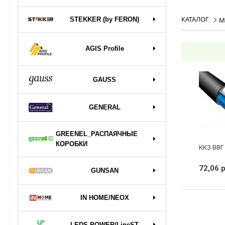
КАТАЛОГ
STEKKER (by FERON)
М
AGIS Profile
GAUSS
GENERAL
GREENEL_РАСПАЯЧНЫЕ
КОРОБКИ
ККЗ ВВГ 
72,06 
GUNSAN
IN HOME/NEOX
LEDS POWER/LineST