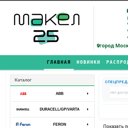
город Моск
ГЛАВНАЯ
НОВИНКИ
РАСПРО
Каталог
СПЕЦПРЕД
Нет досту
ABB
DURAСELL/GP/VARTA
FERON
Показать 