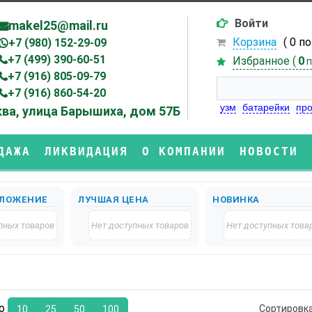
Войти
makel25@mail.ru
Корзина
( 0 п
+7 (980) 152-29-09
+7 (499) 390-60-51
Избранное (
0
п
+7 (916) 805-09-79
+7 (916) 860-54-20
узм
батарейки
про
ва, улица Барышиха, дом 57Б
ДАЖА
ЛИКВИДАЦИЯ
О КОМПАНИИ
НОВОСТИ
ЛОЖЕНИЕ
ЛУЧШАЯ ЦЕНА
НОВИНКА
пных товаров
Нет доступных товаров
Нет доступных това
по
Сортировк
10
25
50
100