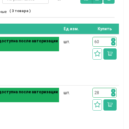
( 3 товара )
ьные
Ед.изм.
Купить
оступна после авторизации
шт.
оступна после авторизации
шт.