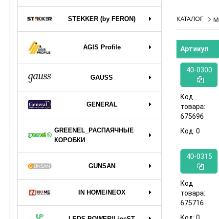
КАТАЛОГ
STEKKER (by FERON)
М
AGIS Profile
Артикул
40-0300
GAUSS
Код
GENERAL
товара:
675696
GREENEL_РАСПАЯЧНЫЕ
Код:
0
КОРОБКИ
40-0315
GUNSAN
Код
IN HOME/NEOX
товара:
675716
Код:
0
LEDS POWER/LineST