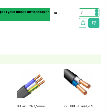
оступна после авторизации
шт.
бухту 50м)
 3 х 2,5 ГОСТ
ВВГнгЛС 3x2,5 плоский черный
ККЗ ВВГ - П нг(А)-LS 2 х 1,5 ГО