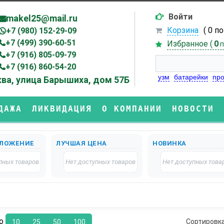
Войти
makel25@mail.ru
Корзина
( 0 п
+7 (980) 152-29-09
+7 (499) 390-60-51
Избранное (
0
п
+7 (916) 805-09-79
+7 (916) 860-54-20
узм
батарейки
про
ва, улица Барышиха, дом 57Б
ДАЖА
ЛИКВИДАЦИЯ
О КОМПАНИИ
НОВОСТИ
ЛОЖЕНИЕ
ЛУЧШАЯ ЦЕНА
НОВИНКА
пных товаров
Нет доступных товаров
Нет доступных това
по
Сортировк
10
25
50
100