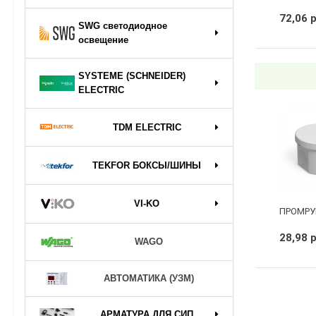
72,06 
SWG светодиодное
освещение
SYSTEME (SCHNEIDER)
ELECTRIC
TDM ELECTRIC
TEKFOR БОКСЫ/ШИНЫ
VI-KO
28,98 
WAGO
АВТОМАТИКА (УЗМ)
АРМАТУРА ДЛЯ СИП