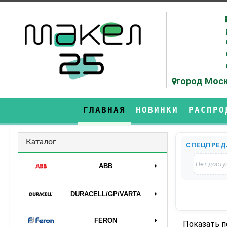
город Моск
ГЛАВНАЯ
НОВИНКИ
РАСПРО
Каталог
СПЕЦПРЕД
Нет досту
ABB
DURAСELL/GP/VARTA
FERON
Показать 