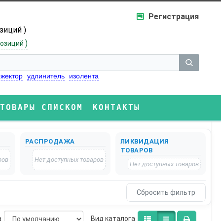
Регистрация
озиций )
)
озиций
жектор
удлинитель
изолента
ТОВАРЫ СПИСКОМ
КОНТАКТЫ
РАСПРОДАЖА
ЛИКВИДАЦИЯ
ТОВАРОВ
ров
Нет доступных товаров
Нет доступных товаров
а
Bид каталога