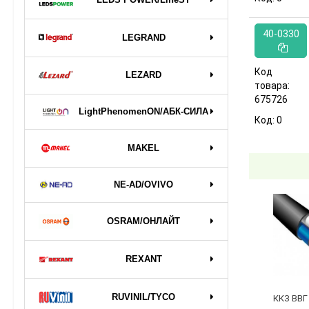
40-0330
LEGRAND
Код
LEZARD
товара:
675726
LightPhenomenON/АБК-СИЛА
Код:
0
MAKEL
NE-AD/OVIVO
OSRAM/ОНЛАЙТ
REXANT
RUVINIL/TYCO
ККЗ ВВГ 