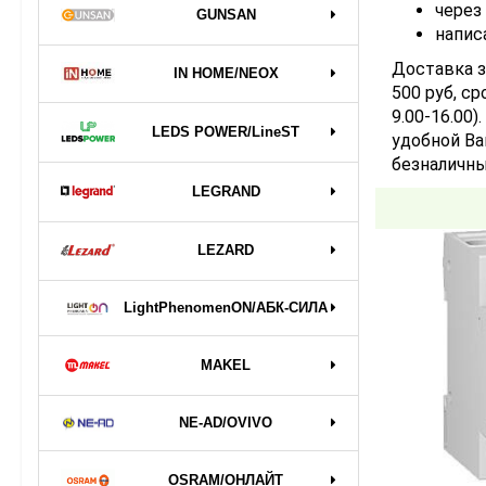
через
GUNSAN
напис
Доставка з
IN HOME/NEOX
500 руб, ср
9.00-16.00
LEDS POWER/LineST
удобной Ва
безналичны
LEGRAND
LEZARD
LightPhenomenON/АБК-СИЛА
MAKEL
NE-AD/OVIVO
OSRAM/ОНЛАЙТ