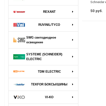
Schneider 
50 руб.
REXANT
RUVINIL/TYCO
SWG светодиодное
освещение
SYSTEME (SCHNEIDER)
ELECTRIC
TDM ELECTRIC
TEKFOR БОКСЫ/ШИНЫ
VI-KO