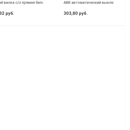
el вилка с/з прямая белая
АВВ автоматический выключатель S
32 руб.
303,80 руб.