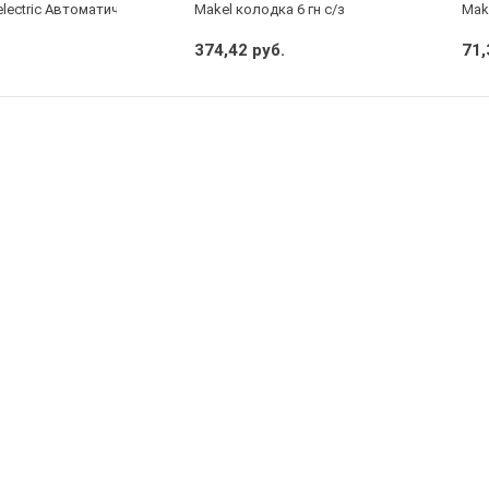
electric Автоматический выключатель 1/40А
Makel колодка 6 гн с/з
Mak
374,42 руб.
71,