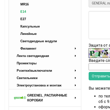
MR16
Е14
Е27
Капсульные
Линейные
Светодиодные модули
Защита от
Филамент
Лента светодиодная
Введите сл
Прожекторы
Розетки/выключатели
Светильники
Электроустановка и монтаж
Вы можете 
GREENEL_РАСПАЯЧНЫЕ
по тел
КОРОБКИ
сб с 9
оформ