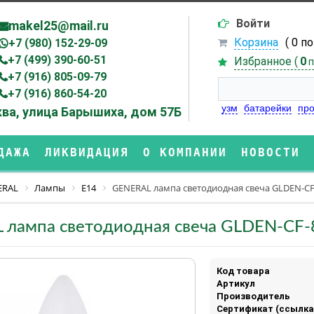
Войти
makel25@mail.ru
Корзина
( 0 п
+7 (980) 152-29-09
+7 (499) 390-60-51
Избранное (
0
п
+7 (916) 805-09-79
+7 (916) 860-54-20
узм
батарейки
про
ва, улица Барышиха, дом 57Б
ДАЖА
ЛИКВИДАЦИЯ
О КОМПАНИИ
НОВОСТИ
ERAL
Лампы
Е14
GENERAL лампа светодиодная свеча GLDEN-CF-
 лампа светодиодная свеча GLDEN-CF-
Код товара
Артикул
Производитель
Сертификат (ссылка