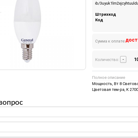
https://www.sones.ru/upload/iblock/9eb/3uyuk1lm2xjcyhtuuld
CN.НВ54.В.00470.20.pdf
Штрихкод
Код
дост
Сумма к оплате:
-
Количество:
Полное описание
Мощность, Вт 8 Светово
Цветовая тем-ра, K 2700
вопрос