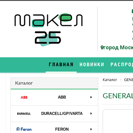
город Моск
ГЛАВНАЯ
НОВИНКИ
РАСПРО
Каталог
GEN
Каталог
GENERAL
ABB
DURAСELL/GP/VARTA
FERON