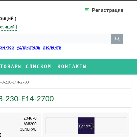
Регистрация
озиций )
)
озиций
жектор
удлинитель
изолента
ТОВАРЫ СПИСКОМ
КОНТАКТЫ
8-230-E14-2700
8-230-E14-2700
204670
638200
GENERAL
)