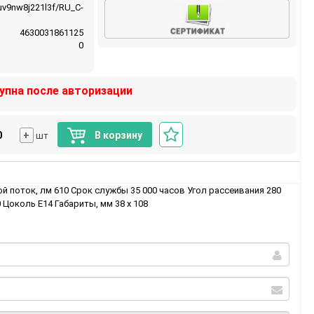
uv9nw8j221l3f/RU_С-
4630031861125
0
упна после авторизации
+
В корзину
шт
й поток, лм 610 Срок службы 35 000 часов Угол рассеивания 280
 Цоколь Е14 Габариты, мм 38 х 108