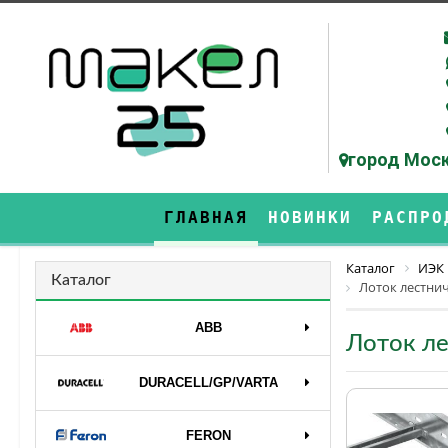
город Моск
ГЛАВНАЯ
НОВИНКИ
РАСПРО
Каталог
ИЭК
Каталог
Лоток лестнич
ABB
Лоток ле
DURAСELL/GP/VARTA
FERON