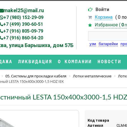
Войти
makel25@mail.ru
Корзина
( 0 п
+7 (980) 152-29-09
+7 (499) 390-60-51
Избранное (
0
п
+7 (916) 805-09-79
+7 (916) 860-54-20
узм
батарейки
про
ва, улица Барышиха, дом 57Б
ДАЖА
ЛИКВИДАЦИЯ
О КОМПАНИИ
НОВОСТИ
05. Системы для прокладки кабеля
Лотки металлические
Лотк
ный LESTA 150х400х3000-1,5 HDZ IEK
стничный LESTA 150х400х3000-1,5 HDZ
Код товара
Артикул
CLM40