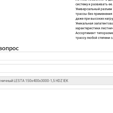
систему и развивать ее.
Универсальный разъем 
трассы без применения
даже при высоких нагру
Уникальная запатентов
характеристики лестнич
Ассортимент типоразме
трассу любой степени 
вопрос