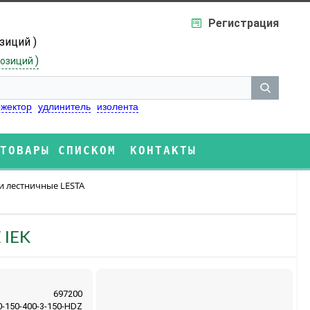
Регистрация
озиций )
)
озиций
жектор
удлинитель
изолента
ТОВАРЫ СПИСКОМ
КОНТАКТЫ
и лестничные LESTA
 IEK
697200
-150-400-3-150-HDZ