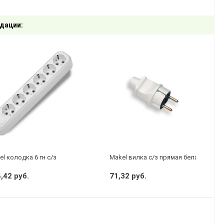
дации:
l колодка 6 гн с/з
Makel вилка с/з прямая белая
,42 руб.
71,32 руб.