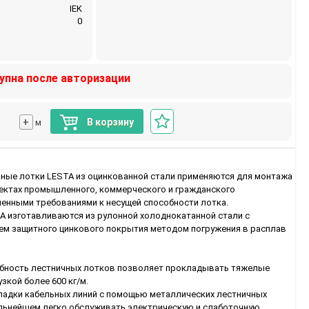
IEK
0
упна после авторизации
+
В корзину
м
ные лотки LESTA из оцинкованной стали применяются для монтажа
ъектах промышленного, коммерческого и гражданского
енными требованиями к несущей способности лотка.
A изготавливаются из рулонной холоднокатанной стали с
м защитного цинкового покрытия методом погружения в расплав
обность лестничных лотков позволяет прокладывать тяжелые
зкой более 600 кг/м.
адки кабельных линий с помощью металлических лестничных
льнейшем легко обслуживать электрическую и слаботочную