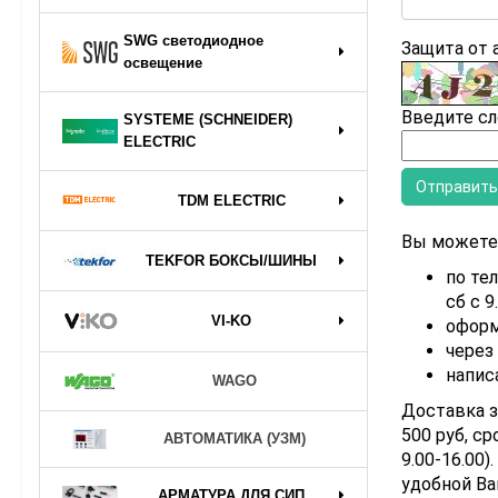
SWG светодиодное
Защита от
освещение
Введите сл
SYSTEME (SCHNEIDER)
ELECTRIC
TDM ELECTRIC
Вы можете 
TEKFOR БОКСЫ/ШИНЫ
по тел
сб с 9
VI-KO
оформ
через
напис
WAGO
Доставка з
500 руб, ср
АВТОМАТИКА (УЗМ)
9.00-16.00
удобной Ва
АРМАТУРА ДЛЯ СИП