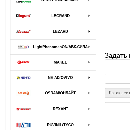
LEGRAND
LEZARD
LightPhenomenON/АБК-СИЛА
Задать 
MAKEL
NE-AD/OVIVO
OSRAM/ОНЛАЙТ
REXANT
RUVINIL/TYCO