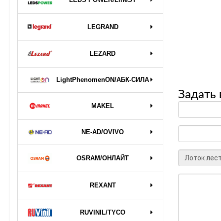
LEGRAND
LEZARD
LightPhenomenON/АБК-СИЛА
Задать 
MAKEL
NE-AD/OVIVO
OSRAM/ОНЛАЙТ
REXANT
RUVINIL/TYCO