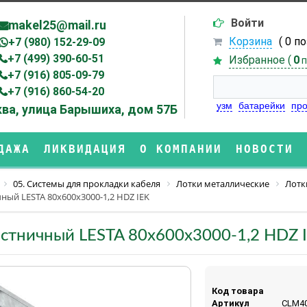
Войти
makel25@mail.ru
Корзина
( 0 п
+7 (980) 152-29-09
+7 (499) 390-60-51
Избранное (
0
п
+7 (916) 805-09-79
+7 (916) 860-54-20
узм
батарейки
про
ва, улица Барышиха, дом 57Б
ДАЖА
ЛИКВИДАЦИЯ
О КОМПАНИИ
НОВОСТИ
05. Системы для прокладки кабеля
Лотки металлические
Лотк
ный LESTA 80х600х3000-1,2 HDZ IEK
стничный LESTA 80х600х3000-1,2 HDZ 
Код товара
Артикул
CLM40