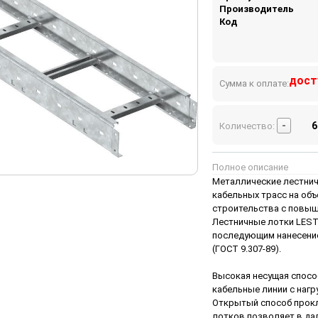
Производитель
Код
дост
Сумма к оплате:
-
Количество:
Полное описание
Металлические лестнич
кабельных трасс на об
строительства с повыш
Лестничные лотки LEST
последующим нанесение
(ГОСТ 9.307-89).
Высокая несущая спос
кабельные линии с нагру
Открытый способ прокл
лотков позволяет в да