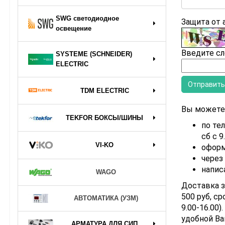
SWG светодиодное
Защита от
освещение
Введите сл
SYSTEME (SCHNEIDER)
ELECTRIC
TDM ELECTRIC
Вы можете 
TEKFOR БОКСЫ/ШИНЫ
по тел
сб с 9
VI-KO
оформ
через
напис
WAGO
Доставка з
500 руб, ср
АВТОМАТИКА (УЗМ)
9.00-16.00
удобной Ва
АРМАТУРА ДЛЯ СИП