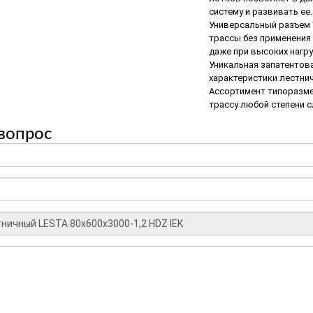
систему и развивать ее.
Универсальный разъем 
трассы без применения
даже при высоких нагру
Уникальная запатентов
характеристики лестнич
Ассортимент типоразме
трассу любой степени 
вопрос