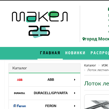
город Моск
ГЛАВНАЯ
НОВИНКИ
РАСПРО
Каталог
ИЭК
Каталог
Лоток лестнич
ABB
Лоток ле
DURAСELL/GP/VARTA
FERON