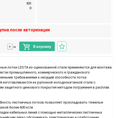
IEK
0
упна после авторизации
+
В корзину
м
ные лотки LESTA из оцинкованной стали применяются для монтажа
ъектах промышленного, коммерческого и гражданского
енными требованиями к несущей способности лотка.
A изготавливаются из рулонной холоднокатанной стали с
м защитного цинкового покрытия методом погружения в расплав
обность лестничных лотков позволяет прокладывать тяжелые
зкой более 600 кг/м.
адки кабельных линий с помощью металлических лестничных
льнейшем легко обслуживать электрическую и слаботочную