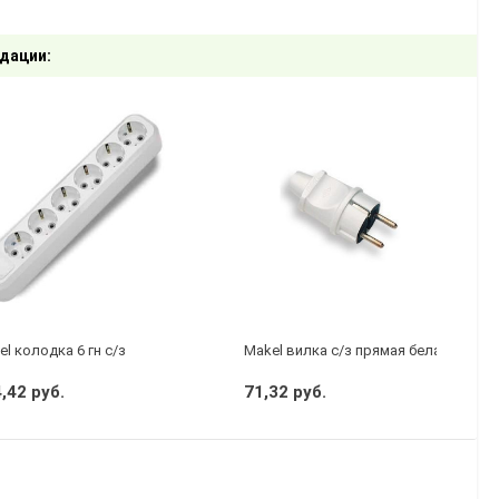
дации:
l колодка 6 гн с/з
Makel вилка с/з прямая белая
,42 руб.
71,32 руб.