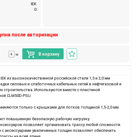
IEK
0
упна после авторизации
+
В корзину
м
IEK из высококачественной российской стали 1,5 и 2,0 мм
адки силовых и слаботочных кабельных сетей в нефтегазовой и
 строительства. Используются вместе с пластиной
ной CLM50D-PSU.
меняются только с крышками для лотков толщиной 1,5-2,0 мм.
еют повышенную безопасную рабочую нагрузку.
аксессуаров позволяет организовать трассу любой сложности.
 с аксессуарами увеличенных толщин позволяет обеспечить
рассы на всей длине.