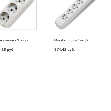
P44
l колодка 3 гн с/з
Makel колодка 6 гн с/з
,68 руб.
374,42 руб.