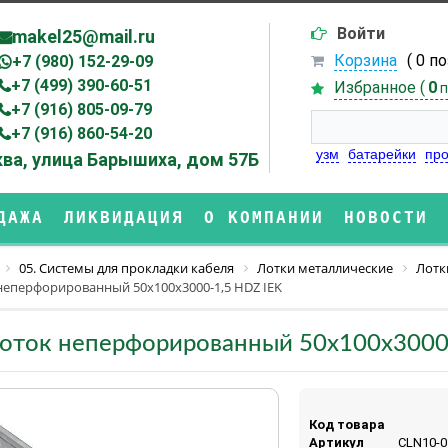
Войти
makel25@mail.ru
Корзина
( 0 п
+7 (980) 152-29-09
+7 (499) 390-60-51
Избранное (
0
п
+7 (916) 805-09-79
+7 (916) 860-54-20
узм
батарейки
про
ва, улица Барышиха, дом 57Б
ДАЖА
ЛИКВИДАЦИЯ
О КОМПАНИИ
НОВОСТИ
05. Системы для прокладки кабеля
Лотки металлические
Лотк
 неперфорированный 50х100х3000-1,5 HDZ IEK
Лоток неперфорированный 50х100х3000
Код товара
Артикул
CLN10-0