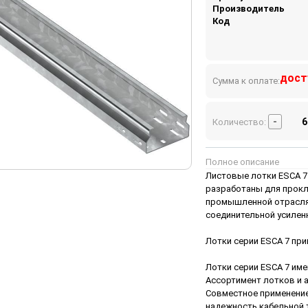
Производитель
Код
дост
Сумма к оплате:
-
Количество:
Полное описание
Листовые лотки ESCA 7 
разработаны для прокл
промышленной отраслях
соединительной усилен
Лотки серии ESCA 7 при
Лотки серии ESCA 7 им
Ассортимент лотков и 
Совместное применение
надежность кабельной т