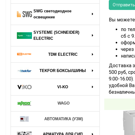
SWG светодиодное
освещение
Вы можете 
по тел
SYSTEME (SCHNEIDER)
сб с 9
ELECTRIC
оформ
через
TDM ELECTRIC
напис
Доставка з
TEKFOR БОКСЫ/ШИНЫ
500 руб, ср
9.00-16.00
удобной Ва
VI-KO
безналичны
WAGO
АВТОМАТИКА (УЗМ)
АРМАТУРА ДЛЯ СИП