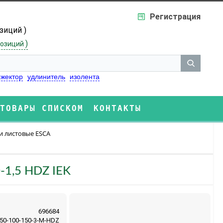
Регистрация
озиций )
)
озиций
жектор
удлинитель
изолента
ТОВАРЫ СПИСКОМ
КОНТАКТЫ
и листовые ESCA
-1,5 HDZ IEK
696684
50-100-150-3-M-HDZ