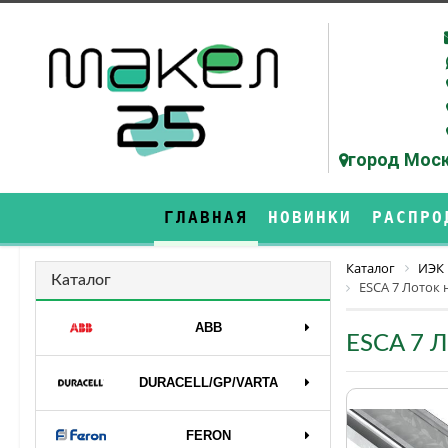
город Моск
ГЛАВНАЯ
НОВИНКИ
РАСПРО
Каталог
ИЭК
Каталог
ESCA 7 Лоток
ABB
ESCA 7 
DURAСELL/GP/VARTA
FERON