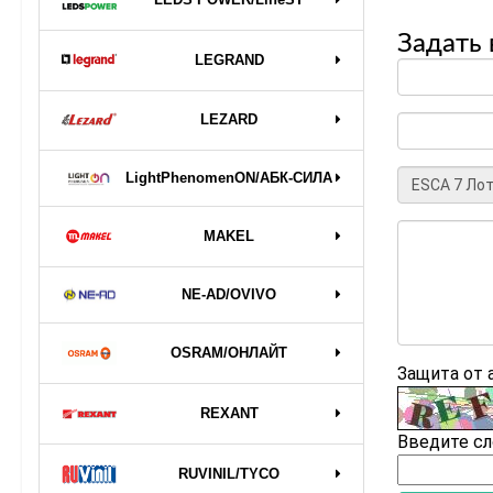
Задать 
LEGRAND
LEZARD
LightPhenomenON/АБК-СИЛА
MAKEL
NE-AD/OVIVO
OSRAM/ОНЛАЙТ
Защита от
REXANT
Введите сл
RUVINIL/TYCO