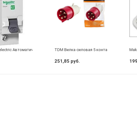
electric Автоматический выключатель 1/40А
TDM Вилка силовая 5 контактов 16А 380В I
Make
251,85 руб.
199