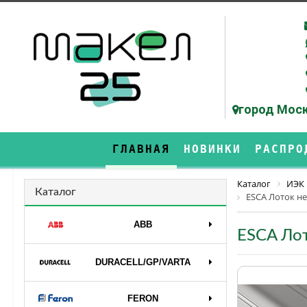
город Моск
ГЛАВНАЯ
НОВИНКИ
РАСПРО
Каталог
ИЭК
Каталог
ESCA Лоток н
ABB
ESCA Ло
DURAСELL/GP/VARTA
FERON