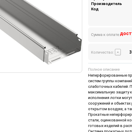
Производитель
Код
дост
Сумма к оплате:
-
Количество:
Полное описание
Неперфорированные про
систем группы компаний
слаботочных кабелей. 
максимальную защиту ка
исполнения лотки могу
сооружений и объектах 
открытом воздухе, а т
Прокатные неперфориро
стали, оцинкованной к
готовых изделий в расп
Система прокатных лотк