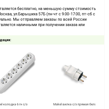
ствляется бесплатно, на меньшую сумму стоимость
сква, ул.Барышиха 57Б (пн-чт с 9.00-17.00, пт-сб с
уально. Мы отправляем заказы по всей России
вляется наличными при получении заказа или
дации:
l колодка 6 гн с/з
Makel вилка с/з прямая белая