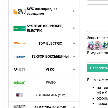
SWG светодиодное
освещение
SYSTEME (SCHNEIDER)
ELECTRIC
Защита от
TDM ELECTRIC
Введите сл
TEKFOR БОКСЫ/ШИНЫ
VI-KO
Вы можете 
WAGO
по тел
сб с 9
АВТОМАТИКА (УЗМ)
оформ
через
АРМАТУРА ДЛЯ СИП