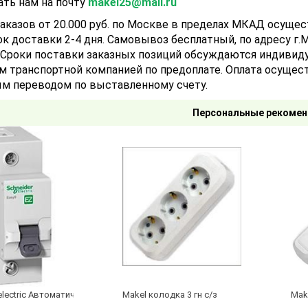
ать нам на почту
makel25@mail.ru
аказов от 20.000 руб. по Москве в пределах МКАД осуще
ок доставки 2-4 дня. Самовывоз бесплатный, по адресу г.Мо
). Сроки поставки заказных позиций обсуждаются индивид
м транспортной компанией по предоплате. Оплата осущест
м переводом по выставленному счету.
Персональные рекомен
electric Автоматический выключатель 1/40А
Makel колодка 3 гн с/з
Make