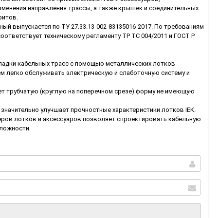
зменения направления трассы, а также крышек и соединительных
ритов.
й выпускается по ТУ 27.33.13-002-83135016-2017. По требованиям
оответствует техническому регламенту ТР ТС 004/2011 и ГОСТ Р
адки кабельных трасс с помощью металлических лотков
м легко обслуживать электрическую и слаботочную систему и
ет трубчатую (круглую на поперечном срезе) форму не имеющую
 значительно улучшает прочностные характеристики лотков IEK.
ров лотков и аксессуаров позволяет спроектировать кабельную
сложности.