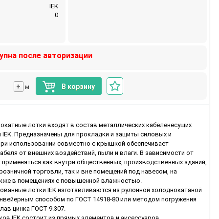
IEK
0
упна после авторизации
+
В корзину
м
катные лотки входят в состав металлических кабеленесущих
 IEK. Предназначены для прокладки и защиты силовых и
При использовании совместно с крышкой обеспечивает
беля от внешних воздействий, пыли и влаги. В зависимости от
т применяться как внутри общественных, производственных зданий,
розничной торговли, так и вне помещений под навесом, на
акже в помещениях с повышенной влажностью.
ванные лотки IEK изготавливаются из рулонной холоднокатаной
онвейерным способом по ГОСТ 14918-80 или методом погружения
лав цинка ГОСТ 9.307.
ов IEK состоит из прямых элементов и аксессуаров,