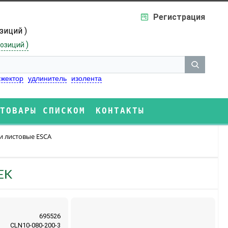
Регистрация
озиций )
)
озиций
жектор
удлинитель
изолента
ТОВАРЫ СПИСКОМ
КОНТАКТЫ
и листовые ESCA
EK
695526
CLN10-080-200-3