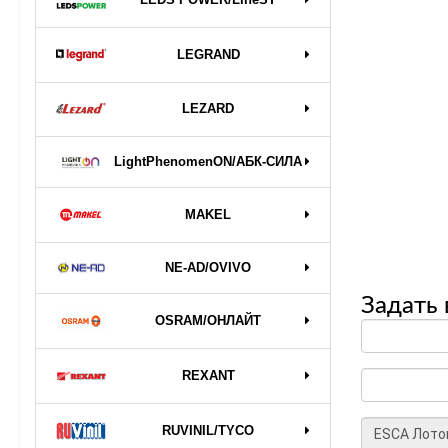
LEGRAND
LEZARD
LightPhenomenON/АБК-СИЛА
MAKEL
NE-AD/OVIVO
Задать 
OSRAM/ОНЛАЙТ
REXANT
RUVINIL/TYCO