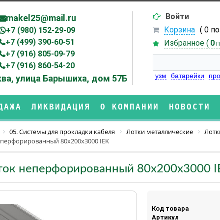
Войти
makel25@mail.ru
Корзина
( 0 п
+7 (980) 152-29-09
+7 (499) 390-60-51
Избранное (
0
п
+7 (916) 805-09-79
+7 (916) 860-54-20
узм
батарейки
про
ва, улица Барышиха, дом 57Б
ДАЖА
ЛИКВИДАЦИЯ
О КОМПАНИИ
НОВОСТИ
05. Системы для прокладки кабеля
Лотки металлические
Лотк
еперфорированный 80х200х3000 IEK
ток неперфорированный 80х200х3000 I
Код товара
Артикул