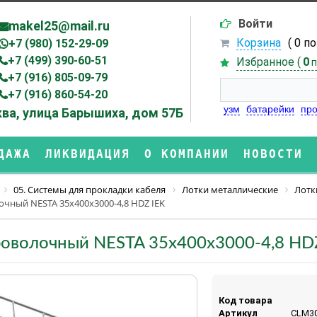
Войти
makel25@mail.ru
Корзина
( 0 п
+7 (980) 152-29-09
+7 (499) 390-60-51
Избранное (
0
п
+7 (916) 805-09-79
+7 (916) 860-54-20
узм
батарейки
про
ва, улица Барышиха, дом 57Б
ДАЖА
ЛИКВИДАЦИЯ
О КОМПАНИИ
НОВОСТИ
05. Системы для прокладки кабеля
Лотки металлические
Лотк
очный NESTA 35х400х3000-4,8 HDZ IEK
роволочный NESTA 35х400х3000-4,8 HD
Код товара
Артикул
CLM30