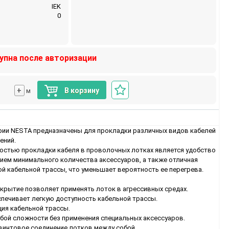
IEK
0
упна после авторизации
+
В корзину
м
ии NESTA предназначены для прокладки различных видов кабелей
ений.
остью прокладки кабеля в проволочных лотках является удобство
ием минимального количества аксессуаров, а также отличная
й кабельной трассы, что уменьшает вероятность ее перегрева.
крытие позволяет применять лоток в агрессивных средах.
спечивает легкую доступность кабельной трассы.
ия кабельной трассы.
бой сложности без применения специальных аксессуаров.
интовое соединение лотков между собой.