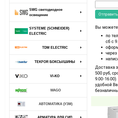
SWG светодиодное
освещение
Вы можете 
SYSTEME (SCHNEIDER)
ELECTRIC
по тел
сб с 9
оформ
TDM ELECTRIC
через
напис
TEKFOR БОКСЫ/ШИНЫ
Доставка з
500 руб, ср
VI-KO
9.00-16.00
удобной Ва
безналичны
WAGO
АВТОМАТИКА (УЗМ)
АРМАТУРА ДЛЯ СИП