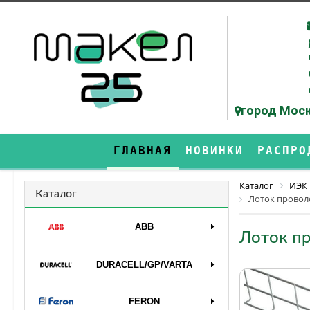
город Моск
ГЛАВНАЯ
НОВИНКИ
РАСПРО
Каталог
ИЭК
Каталог
Лоток провол
ABB
Лоток п
DURAСELL/GP/VARTA
FERON