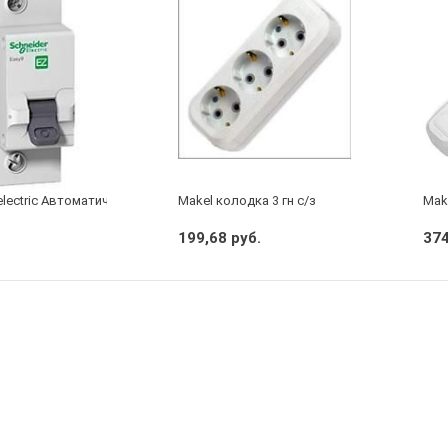
electric Автоматический выключатель 1/40А
Makel колодка 3 гн с/з
Make
199,68 руб.
374