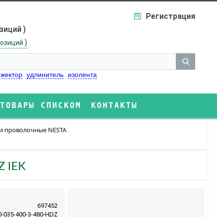
Регистрация
озиций )
)
озиций
жектор
удлинитель
изолента
ТОВАРЫ СПИСКОМ
КОНТАКТЫ
и проволочные NESTA
Z IEK
697452
-035-400-3-480-HDZ