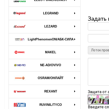
LEGRAND
Задать 
LEZARD
LightPhenomenON/АБК-СИЛА
MAKEL
NE-AD/OVIVO
OSRAM/ОНЛАЙТ
Защита от
REXANT
RUVINIL/TYCO
Введите сл