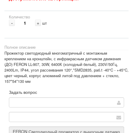
Количество
-
+
шт
Полное описание
Прожектор светодиодный многоматричный с монтажным
креплением на кронштейн, с инфракрасным датчиком движения
(ДО) FERON LL-907, 30W, 6400К (холодный белый), 230V/50Гц,
2400Lm, IP44, угол рассеивания 120°,*SMD2835, раб.t -40°C - +45°C,
цвет черный, корпус алюминий литой под давлением + стекло,
157*54*130 мм
Задать вопрос