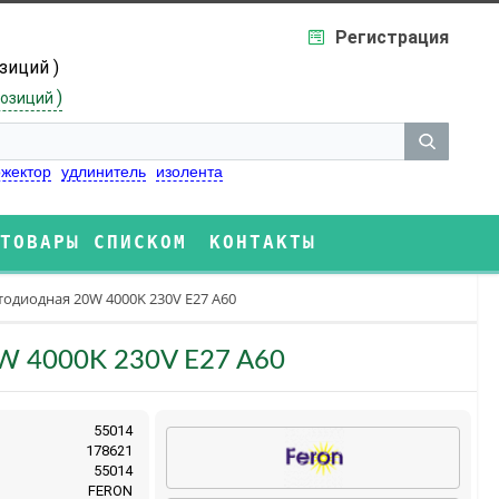
Регистрация
озиций )
)
озиций
жектор
удлинитель
изолента
ТОВАРЫ СПИСКОМ
КОНТАКТЫ
тодиодная 20W 4000K 230V E27 A60
W 4000K 230V E27 A60
55014
178621
55014
FERON