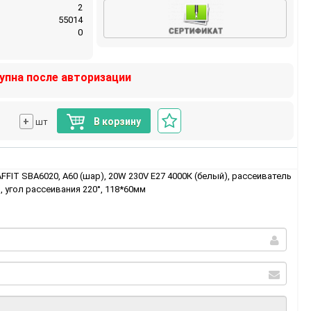
2
55014
0
упна после авторизации
+
В корзину
шт
FIT SBA6020, A60 (шар), 20W 230V E27 4000К (белый), рассеиватель
 угол рассеивания 220°, 118*60мм