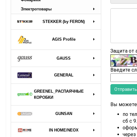
Электротовары
STEKKER (by FERON)
AGIS Profile
Защита от
GAUSS
Введите сл
GENERAL
GREENEL_РАСПАЯЧНЫЕ
КОРОБКИ
Вы можете 
GUNSAN
по тел
сб с 9
оформ
IN HOME/NEOX
через