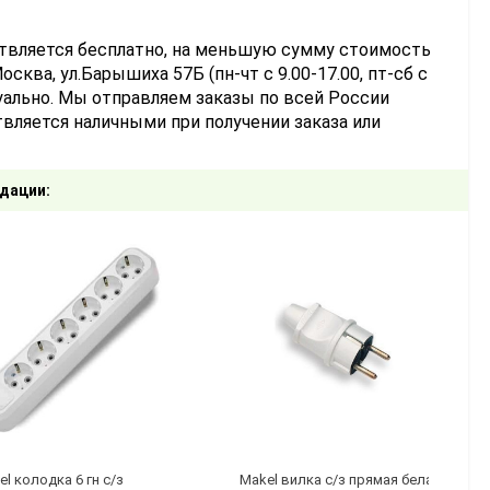
ствляется бесплатно, на меньшую сумму стоимость
сква, ул.Барышиха 57Б (пн-чт с 9.00-17.00, пт-сб с
уально. Мы отправляем заказы по всей России
вляется наличными при получении заказа или
дации:
l колодка 6 гн с/з
Makel вилка с/з прямая белая