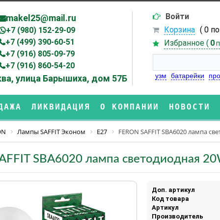
Войти
makel25@mail.ru
Корзина
( 0 п
+7 (980) 152-29-09
+7 (499) 390-60-51
Избранное (
0
п
+7 (916) 805-09-79
+7 (916) 860-54-20
узм
батарейки
про
ва, улица Барышиха, дом 57Б
ДАЖА
ЛИКВИДАЦИЯ
О КОМПАНИИ
НОВОСТИ
ON
Лампы SAFFIT Эконом
E27
FERON SAFFIT SBA6020 лампа све
AFFIT SBA6020 лампа светодиодная 20
Доп. артикул
Код товара
Артикул
Производитель