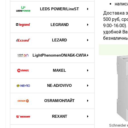
напис
LEDS POWER/LineST
Доставка з
500 руб, ср
LEGRAND
9.00-16.00
удобной Ва
безналичны
LEZARD
LightPhenomenON/АБК-СИЛА
MAKEL
NE-AD/OVIVO
OSRAM/ОНЛАЙТ
REXANT
Schneider 