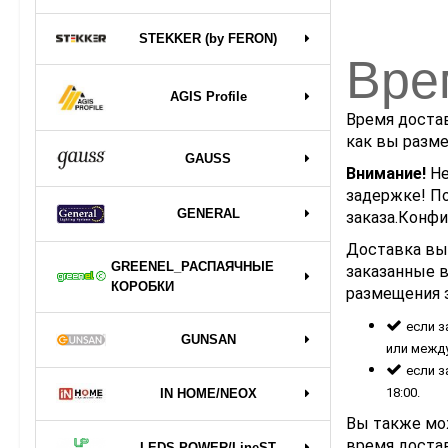
STEKKER (by FERON)
Вре
AGIS Profile
Время достав
как вы разме
GAUSS
Внимание!
Не
задержке! П
GENERAL
заказа.Конф
Доставка вып
GREENEL_РАСПАЯЧНЫЕ
заказанные в
КОРОБКИ
размещения з
если з
GUNSAN
или между 
если з
18:00.
IN HOME/NEOX
Вы также мож
время достав
LEDS POWER/LineST