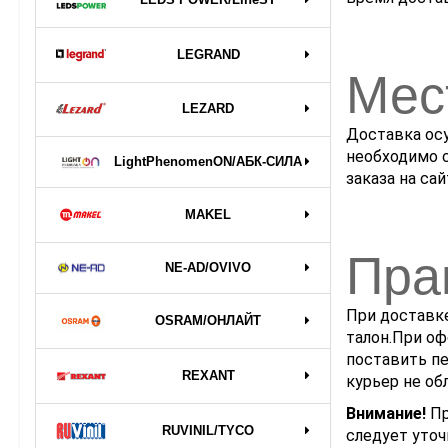
LEGRAND
Мес
LEZARD
Доставка осу
необходимо 
LightPhenomenON/АБК-СИЛА
заказа на сай
MAKEL
Пра
NE-AD/OVIVO
При доставке
OSRAM/ОНЛАЙТ
талон.При оф
поставить пе
REXANT
курьер не об
Внимание!
Пр
RUVINIL/TYCO
следует уточ