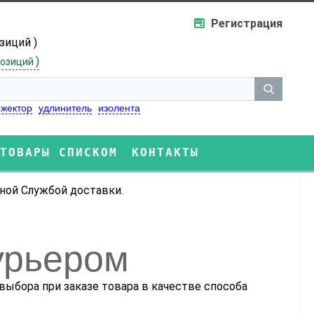
Регистрация
озиций )
)
озиций
жектор
удлинитель
изолента
ТОВАРЫ СПИСКОМ
КОНТАКТЫ
ной Службой доставки.
урьером
 выбора при заказе товара в качестве способа