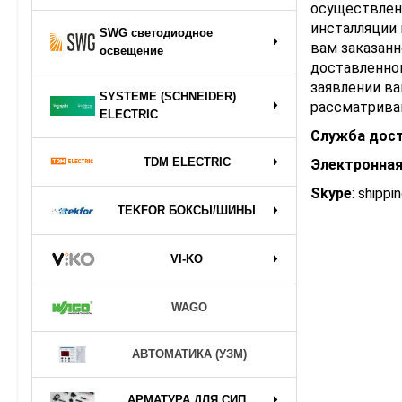
осуществлен
инсталляции
SWG светодиодное
вам заказанн
освещение
доставленног
заявлении ва
SYSTEME (SCHNEIDER)
рассматриваю
ELECTRIC
Служба дос
TDM ELECTRIC
Электронная
Skype
:
shippi
TEKFOR БОКСЫ/ШИНЫ
VI-KO
WAGO
АВТОМАТИКА (УЗМ)
АРМАТУРА ДЛЯ СИП