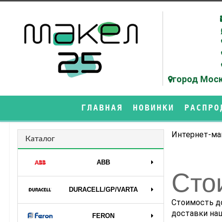
город Моск
ГЛАВНАЯ
НОВИНКИ
РАСПРО
Интернет-ма
Каталог
ABB
Сто
DURAСELL/GP/VARTA
Стоимость до
доставки на
FERON