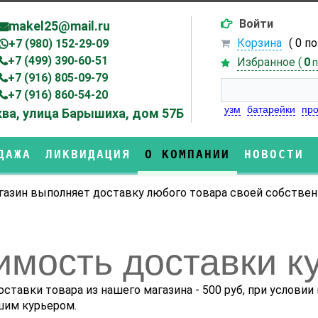
Войти
makel25@mail.ru
Корзина
( 0 п
+7 (980) 152-29-09
+7 (499) 390-60-51
Избранное (
0
п
+7 (916) 805-09-79
+7 (916) 860-54-20
узм
батарейки
про
ва, улица Барышиха, дом 57Б
ДАЖА
ЛИКВИДАЦИЯ
О КОМПАНИИ
НОВОСТИ
газин выполняет доставку любого товара своей собствен
имость доставки к
ставки товара из нашего магазина - 500 руб, при условии
шим курьером.