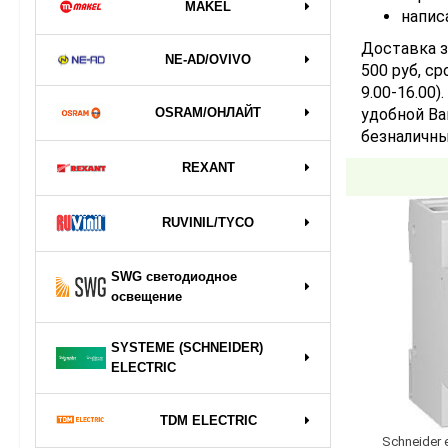
MAKEL
напис
Доставка з
NE-AD/OVIVO
500 руб, ср
9.00-16.00
OSRAM/ОНЛАЙТ
удобной Ва
безналичны
REXANT
RUVINIL/TYCO
SWG светодиодное
освещение
SYSTEME (SCHNEIDER)
ELECTRIC
TDM ELECTRIC
Schneider 