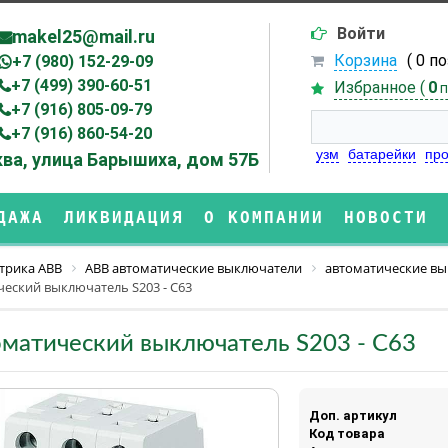
Войти
makel25@mail.ru
Корзина
( 0 п
+7 (980) 152-29-09
+7 (499) 390-60-51
Избранное (
0
п
+7 (916) 805-09-79
+7 (916) 860-54-20
узм
батарейки
про
ва, улица Барышиха, дом 57Б
ДАЖА
ЛИКВИДАЦИЯ
О КОМПАНИИ
НОВОСТИ
трика ABB
ABB автоматические выключатели
автоматические вы
ческий выключатель S203 - C63
матический выключатель S203 - C63
Доп. артикул
Код товара