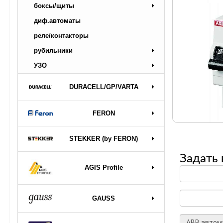
боксы/щиты
диф.автоматы
реле/контакторы
рубильники
УЗО
DURAСELL/GP/VARTA
FERON
STEKKER (by FERON)
Задать 
AGIS Profile
GAUSS