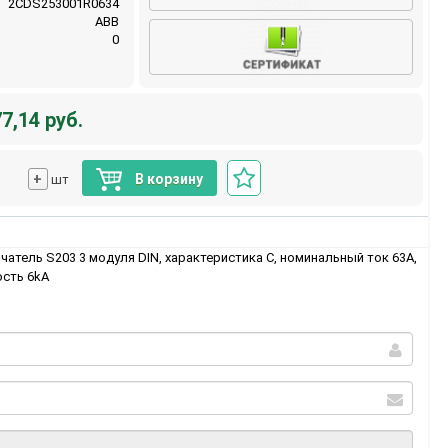
2CDS253001R0634
ABB
0
7,14 руб.
+
В корзину
шт
тель S203 3 модуля DIN, характеристика C, номинальный ток 63A,
сть 6kA