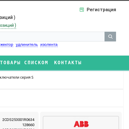
Регистрация
озиций )
)
озиций
жектор
удлинитель
изолента
ТОВАРЫ СПИСКОМ
КОНТАКТЫ
ключатели серия S
2CDS253001R0634
128660