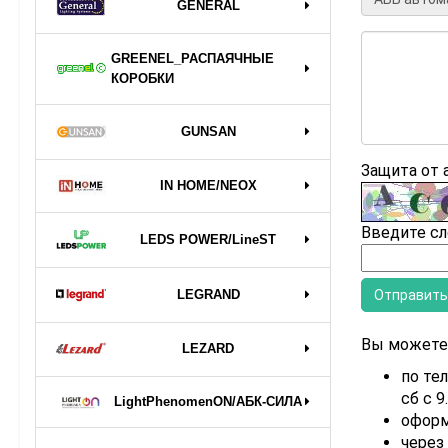
GENERAL
GREENEL_РАСПАЯЧНЫЕ
КОРОБКИ
GUNSAN
Защита от
IN HOME/NEOX
Введите сл
LEDS POWER/LineST
LEGRAND
Вы можете 
LEZARD
по тел
сб с 9
LightPhenomenON/АБК-СИЛА
оформ
через