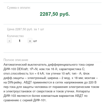
Сумма к оплате:
2287,50 руб.
Цена 2287,50 руб. за 1 шт
Количество
-
+
шт
Полное описание
Автоматический выключатель дифференциального тока серии
ДИФ-103 DEKraft; 1P+N; ном.ток 16 А; характеристика C;
откл.способность Icn = 6 kA; ток утечки 10 мА; тип - А; блок
дифф.защиты – электронный; ширина – 2 мод. х 18 мм; монтаж –
на DIN-рейку. АВДТ применяются в сетях напряжением до 220 В
пер.тока для защиты человека от поражения электрическим током
и электроустановок от сверхтоков и токов утечки. Аппараты
ДИФ-103 являются более компактным вариантом АВДТ по
сравнению с серией ДИФ-101.